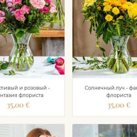
тливый и розовый -
Солнечный луч - фа
нтазия флориста
флориста
35,00 €
35,00 €