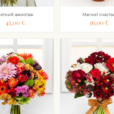
етний ажиотаж
Магнит счасть
45,00 €
36,00 €