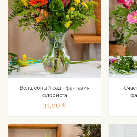
Волшебный сад - фантазия
Счас
флориста
фа
35,00 €