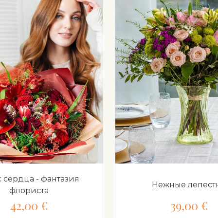
с сердца - фантазия
Нежные лепест
флориста
42,00 €
39,00 €