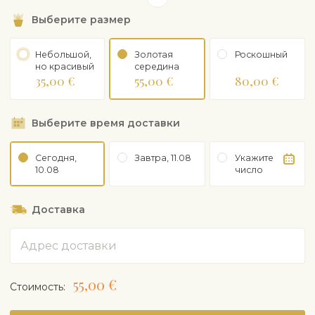
момент заказа, а также от вдохновения флориста. Но
Выберите размер
одно можно сказать точно – цветы прекрасны и
порадуют получателя!
Фотография носит
иллюстративный характер.
Образец изображения
Небольшой,
Золотая
Рoскошный
дает представление о цветовой гамме.
но красивый
середина
35,00 €
55,00 €
80,00 €
Выберите время доставки
Сегодня,
Завтра, 11.08
Укажите
10.08
число
Доставка
Адрес
55,00 €
Cтоимость: