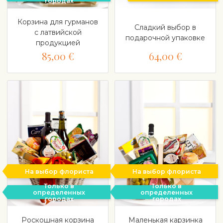
городах
Корзина для гурманов
Сладкий выбор в
с латвийской
подарочной упаковке
продукцией
85,00 €
64,00 €
На выбор флориста
На выбор флориста
Только в
Только в
определенных
определенных
городах
городах
Роскошная корзина
Маленькая карзинка