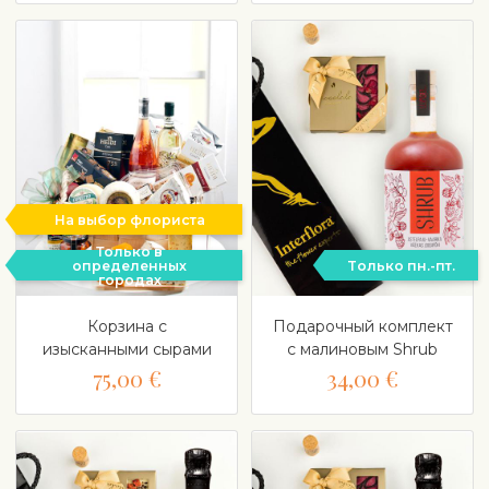
На выбор флориста
Только в
определенных
Tолько пн.-пт.
городах
Корзина с
Подарочный комплект
изысканными сырами
с малиновым Shrub
75,00 €
34,00 €