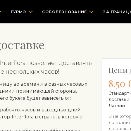
ГУРМЭ
СOБОЛЕЗНОВАНИЕ
ЗА ГРАНИЦ
оставке
nterflora позволяет доставлять
Цены 
е нескольких часов!
8,50 
зницу во времени в разных часовых
аздники принимающей стороны.
Стандарт
го букета будет зависеть от:
доставки 
Латвии
рабочих часов и выходных дней
В некотор
op-Interflora в стране, в которую
дополните
доставка 
етов за рубежом в субботу после