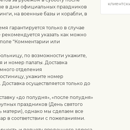
клиентски
кже в дни официальных праздников
инги, на военные базы и корабли, в
емя гарантируется только в случае
е рекомендуется указать как можно
в поле "Комментарии или
больницу, по возможности укажите,
я и номер палаты. Доставка
ёмного отделения
гостиницу, укажите номер
. Доставка осуществляется только до
тавку «до полудня», «после полудня»
рупных праздников (День святого
 матери), однако мы сделаем все
вар в соответствии c пожеланиями.
ерность и полноту введенного адреса