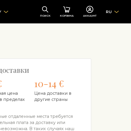
У
RU
ПОИСК
КОРЗИНА
АККАУНТ
доставки
€
10-14 €
ная цена
Цена доставки в
в пределах
другие страны
ые отдаленные места требуется
льная плата за доставку или
невозможна. В таких случаях наш