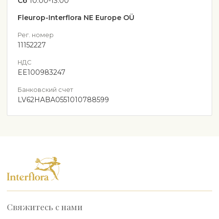
Сб
10:00-13:00
Fleurop-Interflora NE Europe OÜ
Рег. номер
11152227
НДС
EE100983247
Банковский счет
LV62HABA0551010788599
Свяжитесь с нами