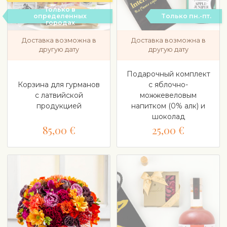
Только в
определенных
Tолько пн.-пт.
городах
Доставка возможна в
Доставка возможна в
другую дату
другую дату
Подарочный комплект
Корзина для гурманов
с яблочно-
с латвийской
можжевеловым
продукцией
напитком (0% алк) и
шоколад
85,00 €
25,00 €