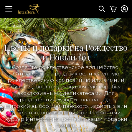
Цветы и подарки на Рождество
и Новый год
Создайте рождественское волшебство!
Отправьте на праздник великолепную
рождественскую композицию или зимний
букет и дополните подарочную коробку
эксклюзивными деликатесами. Для
празднования Нового года вас ждет
широкий выбор шампанского, игристых вин
и безалкогольных напитков. Цветочный
курьер Интерфлоры доставит ваши подарки
лично.