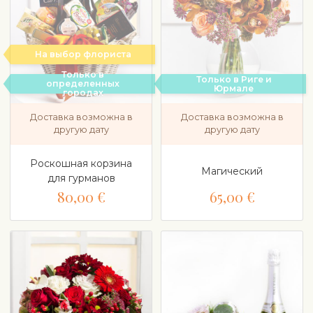
На выбор флориста
Только в
Только в Риге и
определенных
Юрмале
городах
Доставка возможна в
Доставка возможна в
другую дату
другую дату
Роскошная корзина
Магический
для гурманов
80,00 €
65,00 €