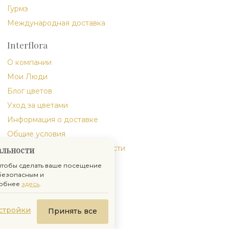
Гурмэ
Международная доставка
Interflora
О компании
Мои Люди
Блог цветов
Уход за цветами
Информация о доставке
Общие условия
Политика конфиденциальности
альности
 чтобы сделать ваше посещение
безопасным и
обнее
здесь
.
стройки
Принять все