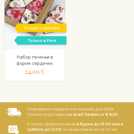
Только с цветами
Только в Риге
Набор печенья в
форме сердечек
24,00 €
Отправить в подарок или заказать для себя.
Стоимость доставки
по всей Латвии от € 8,50.
Если вы оформите заказ
в будни до 16:00 или в
субботу до 12:00
, то мы доставим его в тот же