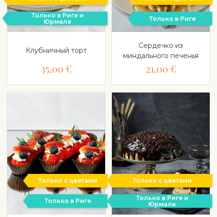
Только в Риге и
Только в Риге
Юрмале
Сердечко из
Клубничный торт
миндального печенья
35,00 €
21,00 €
Только с цветами
Только с цветами
Только в Риге и
Только в Риге
Юрмале