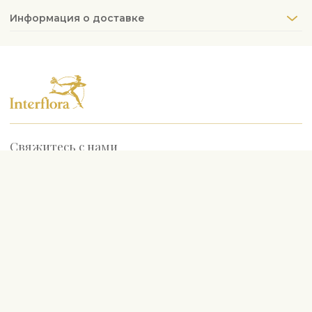
Информация о доставке
Свяжитесь с нами
info@interflora.lv
+371 6785 4800
Ответим вам
Пн-Пт
9:00-17:00
Сб
10:00-13:00
Самые популярные
День рождения