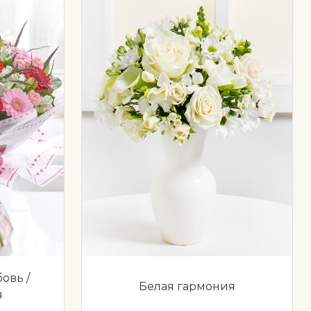
овь /
Белая гармония
я