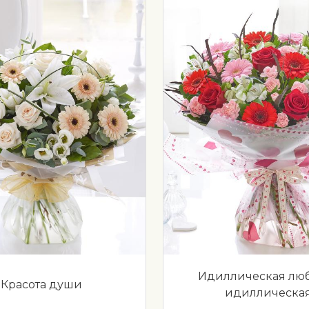
Идиллическая люб
Красота души
идиллическа