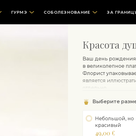
ГУРМЭ
СOБОЛЕЗНОВАНИЕ
ЗА ГРАНИЦ
Красота ду
Ваш день рождения 
в великолепное плат
Флорист упаковывает
является иллюстрат
отдельно.
Выберите разм
Небольшой, но
красивый
49,00 €