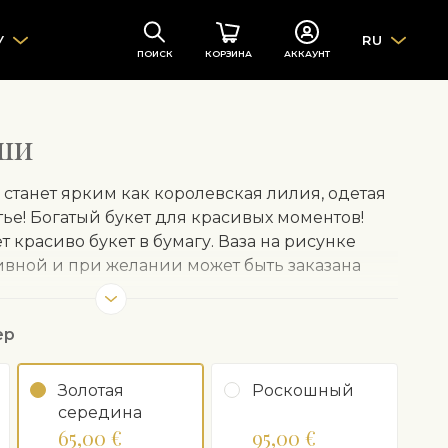
У
RU
ПОИСК
КОРЗИНА
АККАУНТ
ши
станет ярким как королевская лилия, одетая
ье! Богатый букет для красивых моментов!
 красиво букет в бумагу. Ваза на рисунке
ивной и при желании может быть заказана
ер
Золотая
Роскошный
середина
65,00 €
95,00 €