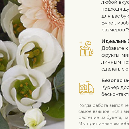
любой вкус
подходящу
для вас бу
Букет, изо
размеров "
Идеальны
Добавьте к
фрукты, мя
личным по
сделать сю
Безопасна
Курьер дос
бесконтак
Когда работа выполне
самое важное. Если в
растение из букета, н
Мы принимаем жалобы 