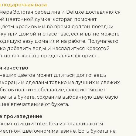
 подарочная ваза
мера Золотая середина и Deluxe доставляются
ой цветочной сумке, которая поможет
 цветы красивыми во время долгой поездки
ку или домой и спасет вас, если вы не можете
одящую вазу дома или на работе. Получателю
ко добавить воды и насладиться красотой
нно так, как это представлял флорист.
и качество
 наших цветов может длиться долго, ведь
екорации сделаны только из лучших и свежих
обы выполнить обещание, флорист может
веты в букете, сохранив выбранную цветовую
щее впечатление от букета.
е произведение
композиции Interflora изготавливаются
местном цветочном магазине. Есть букеты на