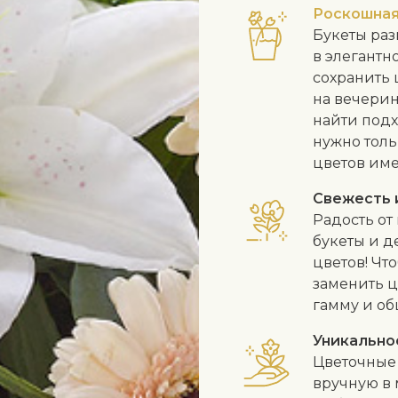
Роскошная
Букеты раз
в элегантн
сохранить
на вечерин
найти подх
нужно толь
цветов име
Свежесть 
Радость от
букеты и д
цветов! Чт
заменить ц
гамму и об
Уникально
Цветочные 
вручную в 