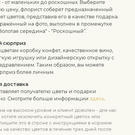
 - от маленьких до роскошных. Выберите
ю цену, флорист соберет предназначенный
кет цветов, представив его в качестве подарка.
бражённый на фото, выполнен в промежутке
Золотая середина" - "Роскошный”.
й сюрприз
 цветам коробку конфет, качественное вино,
гкую игрушку или дизайнерскую открытку с
здравлением. Таким образом, вы можете
рприз более личным.
я доставка
тавляет получателю цветы и подарки
тно. Смотрите больше информации
здесь
.
на на высоком уровне и клиент доволен - для нас
ы хотите исключить конкретный цветок или
апишите это в строке с инструкциями в корзине.
на качество цветов в течение трех дней после