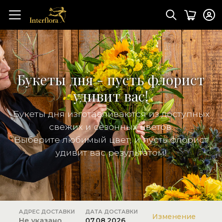
Букеты дня - пусть флорист
удивит вас!
Букеты дня изготавливаются из доступных
свежих и сезонных цветов.
Выберите любимый цвет, и пусть флорист
удивит вас результатом!
АДРЕС ДОСТАВКИ
ДАТА ДОСТАВКИ
Изменение
Не указано
07.08.2026