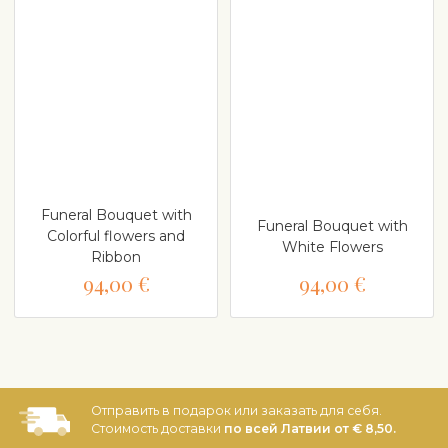
Funeral Bouquet with
Funeral Bouquet with
Colorful flowers and
White Flowers
Ribbon
94,00 €
94,00 €
Отправить в подарок или заказать для себя.
Стоимость доставки
по всей Латвии от € 8,50.