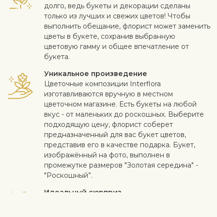
долго, ведь букеты и декорации сделаны
только из лучших и свежих цветов! Чтобы
выполнить обещание, флорист может заменить
цветы в букете, сохранив выбранную
цветовую гамму и общее впечатление от
букета.
Уникальное произведение
Цветочные композиции Interflora
изготавливаются вручную в местном
цветочном магазине. Есть букеты на любой
вкус - от маленьких до роскошных. Выберите
подходящую цену, флорист соберет
предназначенный для вас букет цветов,
представив его в качестве подарка. Букет,
изображённый на фото, выполнен в
промежутке размеров "Золотая середина" -
"Роскошный”.
Идеальный сюрприз
Добавьте к цветам коробку конфет,
качественное вино, фрукты, мягкую игрушку