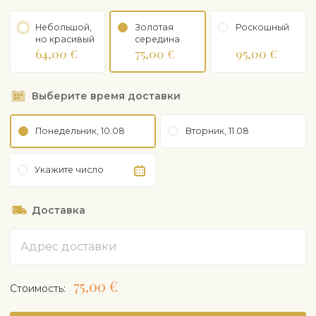
(идентификатор) получателя. Заказывая этот
продукт, клиент подтверждает, что ему
Небольшой,
Золотая
Роскошный
исполнилось 18 лет.
но красивый
середина
64,00 €
75,00 €
95,00 €
Выберите время доставки
Понедельник, 10.08
Вторник, 11.08
Укажите число
Доставка
Адрес
75,00 €
Cтоимость: