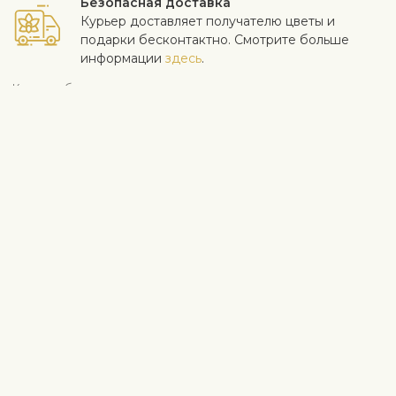
Безопасная доставка
Курьер доставляет получателю цветы и
подарки бесконтактно. Смотрите больше
информации
здесь
.
Когда работа выполнена на высоком уровне и клиент
доволен - для нас самое важное. Если есть особые
пожелания относительно содержимого корзины, например, у
получателя аллергия на некоторые продукты питания,
укажите это в строке специальных инструкций в корзине.
Флорист попытается по мере возможностей и рамок
бюджета это учесть. Мы принимаем жалобы на качество
продукции в течение трех дней после доставки.
Посмотреть похожие продукты
Гурмэ
Выражение благодарности
Для мужчин
Корзины для гурманов
Информация о доставке