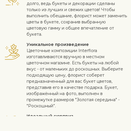
долго, ведь букеты и декорации сделаны
только из лучших и свежих цветов! Чтобы
выполнить обещание, флорист может заменить
цветы в букете, сохранив выбранную
цветовую гамму и общее впечатление от
букета.
Уникальное произведение
Цветочные композиции Interflora
изготавливаются вручную в местном
цветочном магазине. Есть букеты на любой
вкус - от маленьких до роскошных. Выберите
подходящую цену, флорист соберет
предназначенный для вас букет цветов,
представив его в качестве подарка. Букет,
изображённый на фото, выполнен в
промежутке размеров "Золотая середина" -
"Роскошный”.
Идеальный сюрприз
Добавьте к цветам коробку конфет,
качественное вино, фрукты, мягкую игрушку