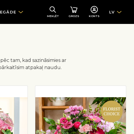
IEGĀDE
LV
MEKLĒT
GROZS
KONTS
 pēc tam, kad sazināsimies ar
pārkaitīsim atpakaļ naudu.