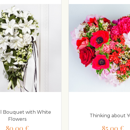
l Bouquet with White
Thinking about 
Flowers
80,00 €
85,00 €