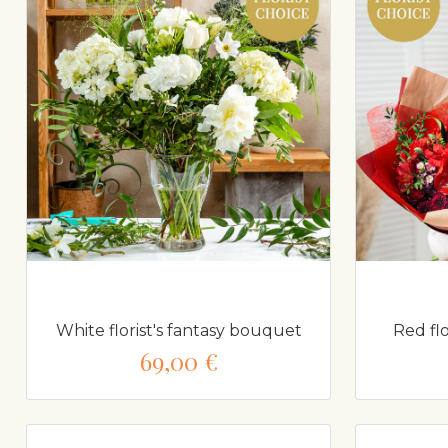
White florist's fantasy bouquet
Red fl
69,00 €