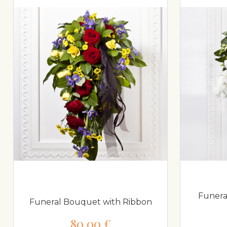
Funera
Funeral Bouquet with Ribbon
80,00 €