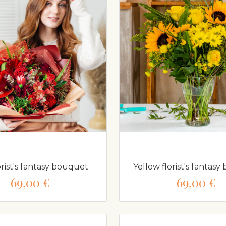
orist's fantasy bouquet
Yellow florist's fantas
69,00 €
69,00 €