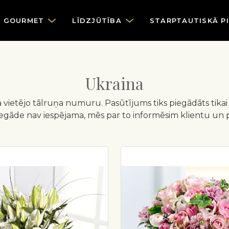
GOURMET
LĪDZJŪTĪBA
STARPTAUTISKĀ P
Ukraina
 vietējo tālruņa numuru. Pasūtījums tiks piegādāts tikai
iegāde nav iespējama, mēs par to informēsim klientu un 