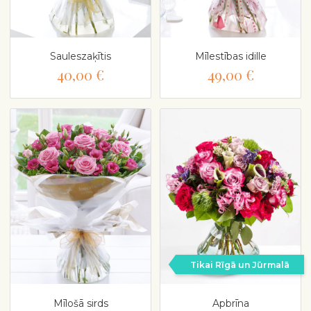
Sauleszaķītis
Mīlestības idille
40,00 €
49,00 €
Tikai Rīgā un Jūrmalā
Mīlošā sirds
Apbrīna