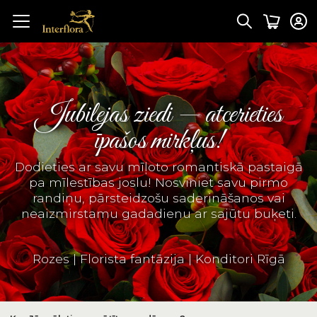
Jubilejas ziedi — atcerieties
īpašos mirkļus!
Dodieties ar savu mīļoto romantiskā pastaigā
pa mīlestības joslu! Nosviniet savu pirmo
randiņu, pārsteidzošu saderināšanos vai
neaizmirstamu gadadienu ar sajūtu buķeti.
Rozes
|
Florista fantāzija
|
Konditori Rīgā