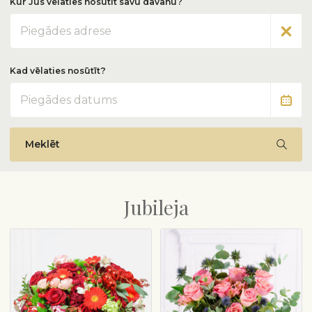
Kur Jūs vēlaties nosūtīt savu dāvanu?
Adrese
Kad vēlaties nosūtīt?
Datums
Meklēt
Jubileja