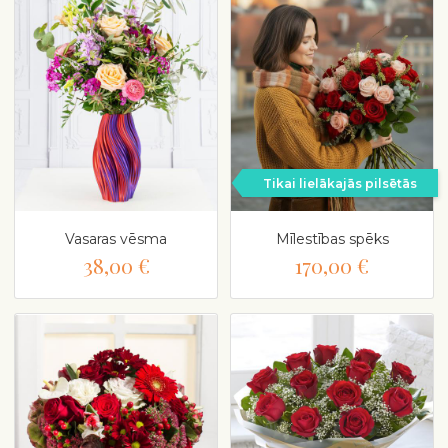
Tikai lielākajās pilsētās
Vasaras vēsma
Mīlestības spēks
38,00 €
170,00 €