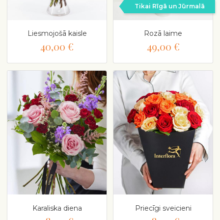
Tikai Rīgā un Jūrmalā
Liesmojošā kaisle
Rozā laime
40,00 €
49,00 €
Karaliska diena
Priecīgi sveicieni