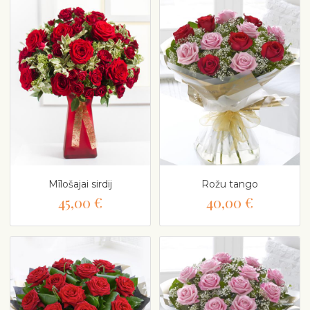
Mīlošajai sirdij
Rožu tango
45,00 €
40,00 €