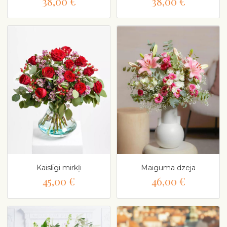
38,00 €
38,00 €
Kaislīgi mirkļi
Maiguma dzeja
45,00 €
46,00 €