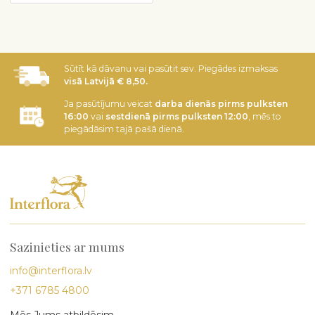
Sūtīt kā dāvanu vai pasūtit sev. Piegādes izmaksas
visā Latvijā € 8,50.
Ja pasūtījumu veicat
darba dienās pirms pulksten
16:00
vai
sestdienā pirms pulksten 12:00
, mēs to
piegādāsim tajā pašā dienā.
Sazinieties ar mums
info@interflora.lv
+371 6785 4800
Mēs Jums atbildēsim