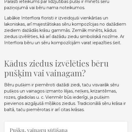
Parasti ieteikums par līdzjūtības pušķi ir minēts sēru
paziņojumā vai bēru nama noteikumos.
Labākie Interflora floristi ir izveidojuši vienkāršas un
lakoniskas, arī majestātiskas sēru kompozīcijas no dažādiem
ziediem dažādās krāsu gammās. Zemāk minēts, kādus
ziedus izvēlēties, kā arī dažādu ziedu simboliskā nozīme. Ar
Interflora bēru un sēru kompozīcijām varat iepazīties šeit.
Kādus ziedus izvēlēties bēru
pušķim vai vainagam?
Bēru pušķim ir piemēroti dažādi ziedi, taču visvairāk sēru
pušķos un vainagos izmanto lilijas, neļķes, krizantēmas,
rozes, gladiolas u. c. Vienmēr būs iederīgi, ja pušķim
pievienos aizgājušā mīļākos ziedus. Tradicionālā sēru krāsa ir
baltā, taču piemērotas ir arī citas krāsas.
Pušķu, vainagu sūtīšana