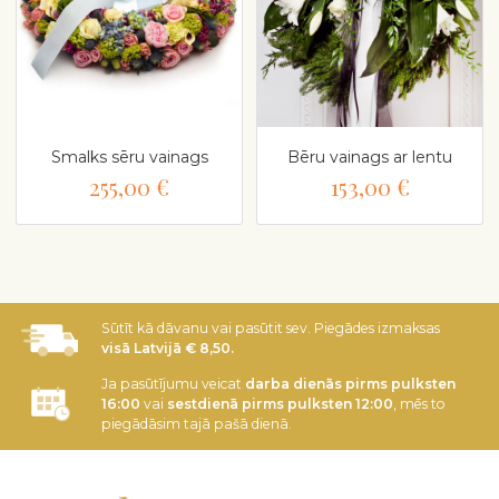
Smalks sēru vainags
Bēru vainags ar lentu
255,00 €
153,00 €
Sūtīt kā dāvanu vai pasūtit sev. Piegādes izmaksas
visā Latvijā € 8,50.
Ja pasūtījumu veicat
darba dienās pirms pulksten
16:00
vai
sestdienā pirms pulksten 12:00
, mēs to
piegādāsim tajā pašā dienā.