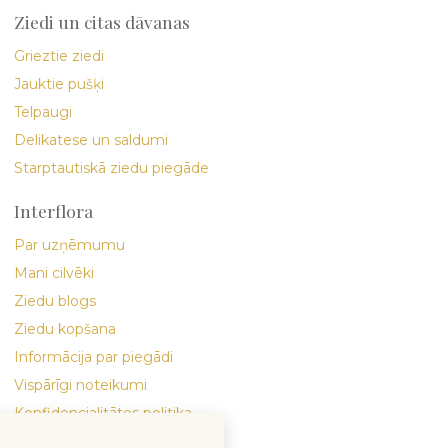
Ziedi un citas dāvanas
Grieztie ziedi
Jauktie pušķi
Telpaugi
Delikatese un saldumi
Starptautiskā ziedu piegāde
Interflora
Par uzņēmumu
Mani cilvēki
Ziedu blogs
Ziedu kopšana
Informācija par piegādi
Vispārīgi noteikumi
Konfidencialitātes politika