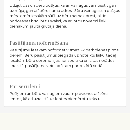
Līdzjūtības un bēru pušķus, kā arī vainagus var nosūtīt gan
uz māju, gan arī bēru nama adresi. Sēru vainagus un pušķus
mēs tomēr iesakām sūtīt uz bēru nama adresi, lai tie
nodošanas brīdī būtu skaisti, kā arī būtu novērsti lieki
pienākumi jau tā grūtajā dienā.
Pasūtījuma noformēšana
Pasūtījumu iesakām noformēt vismaz 1-2 darbdienas pirms
bērēm. Bēru pasūtījumus piegādā uz noteiktu laiku, tādēļ
iesakām bēru ceremonijas norises laiku un citas norādes
ierakstīt pasūtījuma veidlapā tam paredzētā rindā.
Par sēru lenti
Pušķiem un bēru vainagiem varam pievienot arī sēru
lentes, kā arī uzrakstīt uz lentes piemērotu tekstu.