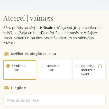
Atcerei | vainags
Sēru pušķis no sērijas
Krāsains
: šī bija spilgta personība, kas
kaislīgi dzīvoja un baudīja dzīvi. Siltas tikšanās ar mīļajiem,
sveču vakari un saulrieti vislabāk raksturo šo brīnišķīgo
cilvēku.
Izvēlieties piegādes laiku
Otrdiena,
Trešdiena,
Norādiet
11.08
12.08
datumu /
skaitli
Piegāde
Adrese