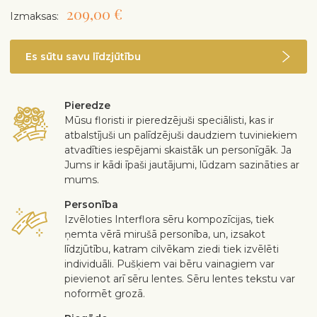
209,00 €
Izmaksas:
Es sūtu savu līdzjūtību
Pieredze
Mūsu floristi ir pieredzējuši speciālisti, kas ir
atbalstījuši un palīdzējuši daudziem tuviniekiem
atvadīties iespējami skaistāk un personīgāk. Ja
Jums ir kādi īpaši jautājumi, lūdzam sazināties ar
mums.
Personība
Izvēloties Interflora sēru kompozīcijas, tiek
ņemta vērā mirušā personība, un, izsakot
līdzjūtību, katram cilvēkam ziedi tiek izvēlēti
individuāli. Pušķiem vai bēru vainagiem var
pievienot arī sēru lentes. Sēru lentes tekstu var
noformēt grozā.