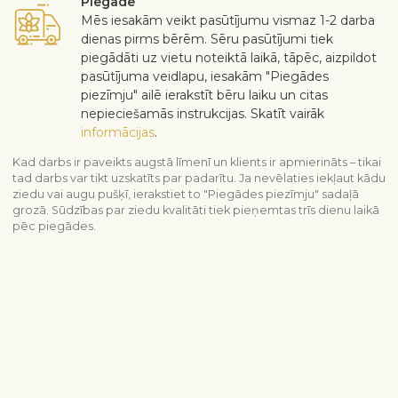
Piegāde
Mēs iesakām veikt pasūtījumu vismaz 1-2 darba
dienas pirms bērēm. Sēru pasūtījumi tiek
piegādāti uz vietu noteiktā laikā, tāpēc, aizpildot
pasūtījuma veidlapu, iesakām "Piegādes
piezīmju" ailē ierakstīt bēru laiku un citas
nepieciešamās instrukcijas. Skatīt vairāk
informācijas
.
Kad darbs ir paveikts augstā līmenī un klients ir apmierināts – tikai
tad darbs var tikt uzskatīts par padarītu. Ja nevēlaties iekļaut kādu
ziedu vai augu pušķī, ierakstiet to "Piegādes piezīmju" sadaļā
grozā. Sūdzības par ziedu kvalitāti tiek pieņemtas trīs dienu laikā
pēc piegādes.
Skatīt līdzīgus produktus
Līdzjūtība un bēres
Visi sēru produkti
Bēru vainags
Piegādes informācija