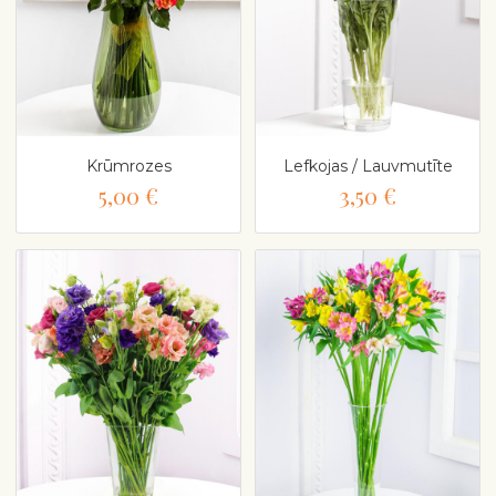
Krūmrozes
Lefkojas / Lauvmutīte
5,00 €
3,50 €