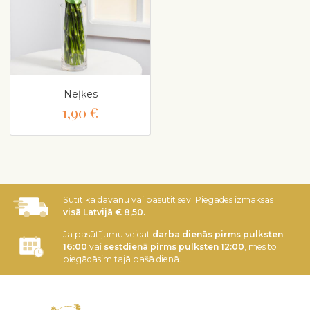
Neļķes
1,90 €
Sūtīt kā dāvanu vai pasūtit sev. Piegādes izmaksas
visā Latvijā € 8,50.
Ja pasūtījumu veicat
darba dienās pirms pulksten
16:00
vai
sestdienā pirms pulksten 12:00
, mēs to
piegādāsim tajā pašā dienā.