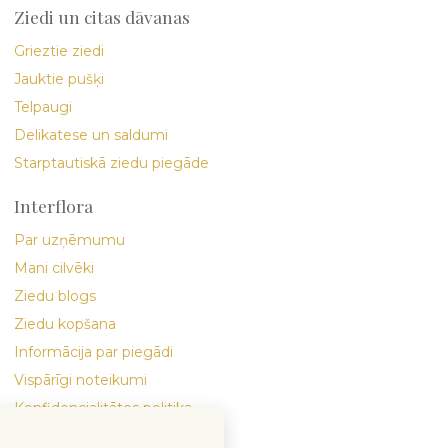
Ziedi un citas dāvanas
Grieztie ziedi
Jauktie pušķi
Telpaugi
Delikatese un saldumi
Starptautiskā ziedu piegāde
Interflora
Par uzņēmumu
Mani cilvēki
Ziedu blogs
Ziedu kopšana
Informācija par piegādi
Vispārīgi noteikumi
Konfidencialitātes politika