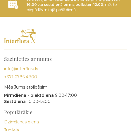
16:00
vai
sestdienā pirms pulksten 12:00
, mēs to
piegādāsim tajā pašā dienā.
Sazinieties ar mums
info@interflora.lv
+371 6785 4800
Mēs Jums atbildēsim
Pirmdiena - piektdiena
9:00-17:00
Sestdiena
10:00-13:00
Populārākie
Dzimšanas diena
Jubileja