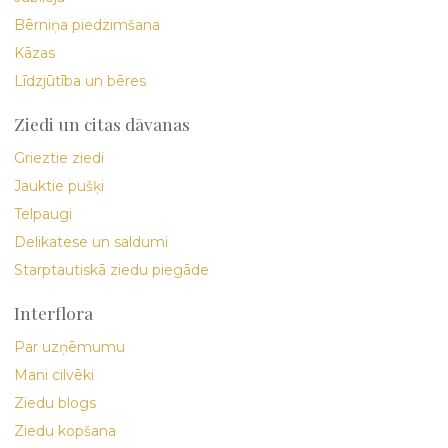
Bērniņa piedzimšana
Kāzas
Līdzjūtība un bēres
Ziedi un citas dāvanas
Grieztie ziedi
Jauktie pušķi
Telpaugi
Delikatese un saldumi
Starptautiskā ziedu piegāde
Interflora
Par uzņēmumu
Mani cilvēki
Ziedu blogs
Ziedu kopšana