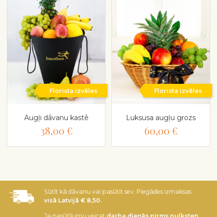
Florista izvēles
Florista izvēles
Augļi dāvanu kastē
Luksusa augļu grozs
38,00 €
60,00 €
Sūtīt kā dāvanu vai pasūtit sev. Piegādes izmaksas
visā Latvijā € 8,50.
Ja pasūtījumu veicat
darba dienās pirms pulksten