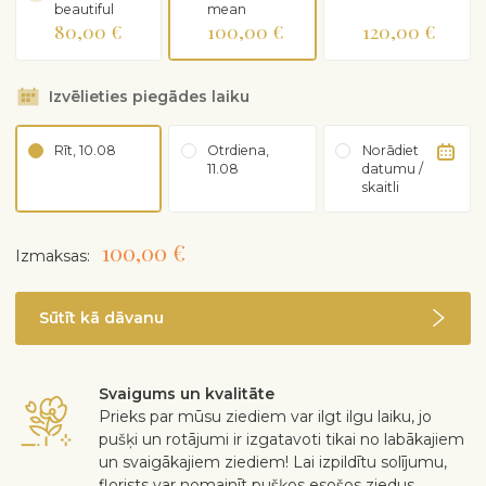
beautiful
mean
80,00 €
100,00 €
120,00 €
Izvēlieties piegādes laiku
Rīt, 10.08
Otrdiena,
Norādiet
11.08
datumu /
skaitli
100,00 €
Izmaksas:
Sūtīt kā dāvanu
Svaigums un kvalitāte
Prieks par mūsu ziediem var ilgt ilgu laiku, jo
pušķi un rotājumi ir izgatavoti tikai no labākajiem
un svaigākajiem ziediem! Lai izpildītu solījumu,
florists var nomainīt pušķos esošos ziedus,