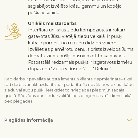
saglabājot izvēlēto krāsu gammu un kopējo
pušķa iespaidu.
Unikāls meistardarbs
Interflora unikālās ziedu kompozīcijas ir rokām
gatavotas Jūsu vietējā ziedu veikalā. Ir pušķi
katrai gaumei - no maziem līdz grezniem.
Izvēlieties piemērotu cenu, florists izveidos Jums
domātu ziedu pušķi, pasniedzot to kā dāvanu.
Fotoattēlā redzamais pušķis ir izgatavots izmēru
diapazonā "Zelta vidusceļš" — "Deluxe".
Kad darbs ir paveikts augstā līmenī un klients ir apmierināts – tikai
tad darbs var tikt uzskatīts par padarītu. Ja nevēlaties iekļaut kādu
ziedu vai augu pušķī, ierakstiet to "Piegādes piezīmju" sadaļā
grozā. Sūdzības par ziedu kvalitāti tiek pieņemtas trīs dienu laikā
pēc piegādes.
Piegādes informācija