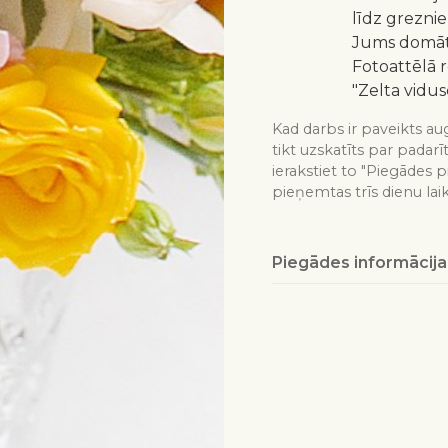
līdz greznie
Jums domātu
Fotoattēlā 
"Zelta vidus
Kad darbs ir paveikts aug
tikt uzskatīts par padarī
ierakstiet to "Piegādes p
pieņemtas trīs dienu lai
Piegādes informācija