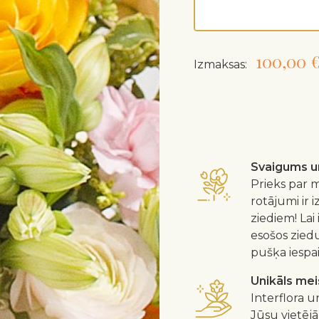
100,00 
Izmaksas:
Svaigums un
Prieks par m
rotājumi ir 
ziediem! Lai
esošos zied
pušķa iespa
Unikāls me
Interflora u
Jūsu vietējā