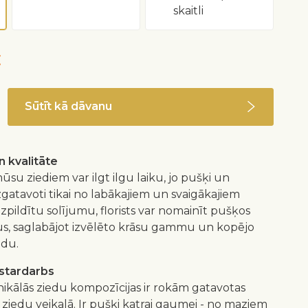
skaitli
€
Sūtīt kā dāvanu
 kvalitāte
ūsu ziediem var ilgt ilgu laiku, jo pušķi un
izgatavoti tikai no labākajiem un svaigākajiem
 izpildītu solījumu, florists var nomainīt pušķos
us, saglabājot izvēlēto krāsu gammu un kopējo
idu.
istardarbs
nikālās ziedu kompozīcijas ir rokām gatavotas
 ziedu veikalā. Ir pušķi katrai gaumei - no maziem