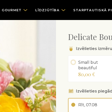
GOURMET
LĪDZJŪTĪBA
STARPTAUTISKĀ P
Delicate Bou
Izvēlieties izmēr
Small but
beautiful
80,00 €
Izvēlieties piegād
Rīt, 07.08