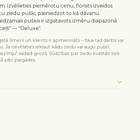
m. Izvēlieties piemērotu cenu, florists izveidos
 ziedu pušķi, pasniedzot to kā dāvanu.
redzamais pušķis ir izgatavots izmēru diapazonā
ceļš" — "Deluxe".
stā līmenī un klients ir apmierināts – tikai tad darbs var
tu. Ja nevēlaties iekļaut kādu ziedu vai augu pušķī,
iezīmju" sadaļā grozā. Sūdzības par ziedu kvalitāti tiek
kā pēc piegādes.