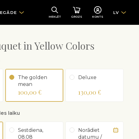
IEGĀDE
LV
MEKLĒT
GROZS
KONTS
quet in Yellow Colors
u
The golden
Deluxe
mean
100,00 €
130,00 €
es laiku
Sestdiena,
Norādiet
08.08
datumu /