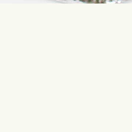
Sazinieties ar mums
Populārāk
info@interflora.lv
Dzimšanas 
+371 6785 4800
Jubileja
Bērniņa pi
Mēs Jums atbildēsim
Kāzas
Pirmdiena - piektdiena
9:00-17:00
Sestdiena
10:00-13:00
Līdzjūtība 