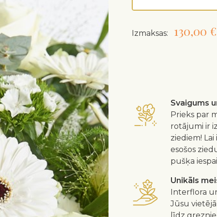
130,00 €
Izmaksas:
Svaigums un
Prieks par m
rotājumi ir 
ziediem! Lai
esošos zied
pušķa iespa
Unikāls me
Interflora u
Jūsu vietējā
līdz greznie