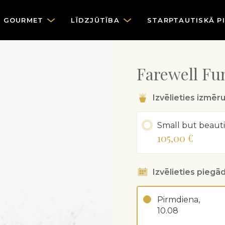
GOURMET
LĪDZJŪTĪBA
STARPTAUTISKĀ P
Farewell Fu
Izvēlieties izmēr
Small but beauti
105,00 €
Izvēlieties piegād
Pirmdiena,
10.08