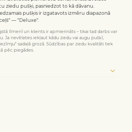
 ziedu pušķi, pasniedzot to kā dāvanu.
redzamais pušķis ir izgatavots izmēru diapazonā
ceļš" — "Deluxe".
stā līmenī un klients ir apmierināts – tikai tad darbs var
tu. Ja nevēlaties iekļaut kādu ziedu vai augu pušķī,
iezīmju" sadaļā grozā. Sūdzības par ziedu kvalitāti tiek
kā pēc piegādes.