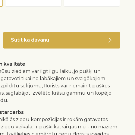
Sūtīt kā dāvanu
 kvalitāte
ūsu ziediem var ilgt ilgu laiku, jo pušķi un
izgatavoti tikai no labākajiem un svaigākajiem
 izpildītu solījumu, florists var nomainīt pušķos
us, saglabājot izvēlēto krāsu gammu un kopējo
idu.
istardarbs
nikālās ziedu kompozīcijas ir rokām gatavotas
 ziedu veikalā. Ir pušķi katrai gaumei - no maziem
m. Izvēlieties piemērotu cenu, florists izveidos