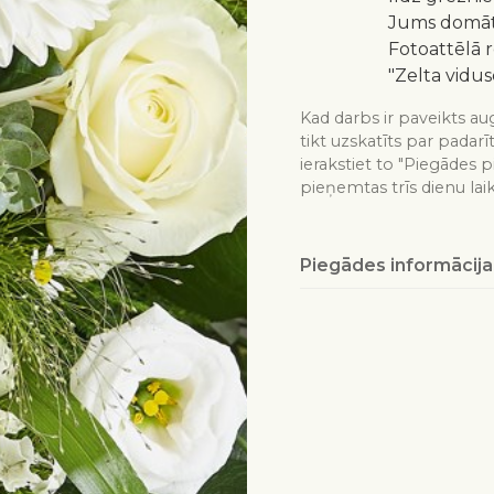
Jums domātu
Fotoattēlā 
"Zelta vidus
Kad darbs ir paveikts aug
tikt uzskatīts par padarī
ierakstiet to "Piegādes p
pieņemtas trīs dienu lai
Piegādes informācija