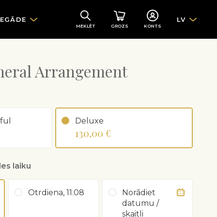
IEGĀDE
LV
MEKLĒT
GROZS
KONTS
neral Arrangement
u
ful
Deluxe
130,00 €
es laiku
Otrdiena, 11.08
Norādiet
datumu /
skaitli