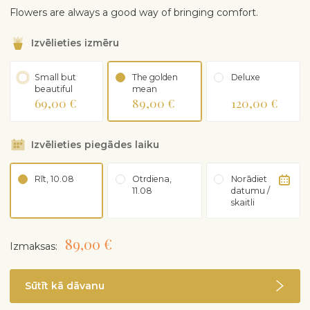
Flowers are always a good way of bringing comfort.
Izvēlieties izmēru
Small but
The golden
Deluxe
beautiful
mean
69,00 €
89,00 €
120,00 €
Izvēlieties piegādes laiku
Rīt, 10.08
Otrdiena,
Norādiet
11.08
datumu /
skaitli
89,00 €
Izmaksas:
Sūtīt kā dāvanu