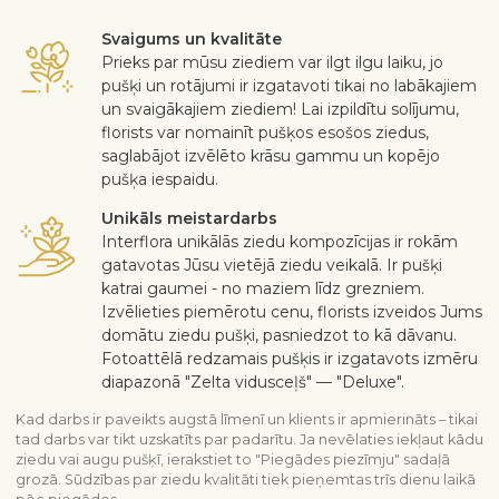
Svaigums un kvalitāte
Prieks par mūsu ziediem var ilgt ilgu laiku, jo
pušķi un rotājumi ir izgatavoti tikai no labākajiem
un svaigākajiem ziediem! Lai izpildītu solījumu,
florists var nomainīt pušķos esošos ziedus,
saglabājot izvēlēto krāsu gammu un kopējo
pušķa iespaidu.
Unikāls meistardarbs
Interflora unikālās ziedu kompozīcijas ir rokām
gatavotas Jūsu vietējā ziedu veikalā. Ir pušķi
katrai gaumei - no maziem līdz grezniem.
Izvēlieties piemērotu cenu, florists izveidos Jums
domātu ziedu pušķi, pasniedzot to kā dāvanu.
Fotoattēlā redzamais pušķis ir izgatavots izmēru
diapazonā "Zelta vidusceļš" — "Deluxe".
Kad darbs ir paveikts augstā līmenī un klients ir apmierināts – tikai
tad darbs var tikt uzskatīts par padarītu. Ja nevēlaties iekļaut kādu
ziedu vai augu pušķī, ierakstiet to "Piegādes piezīmju" sadaļā
grozā. Sūdzības par ziedu kvalitāti tiek pieņemtas trīs dienu laikā