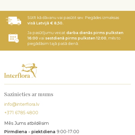
Sūtīt kā dāvanu vai pasūtit sev. Piegādes izmaksas
visā Latvijā € 8,50.
Ja pasūtījumu veicat
darba dienās pirms pulksten
16:00
vai
sestdienā pirms pulksten 12:00
, mēs to
piegādāsim tajā pašā dienā.
Sazinieties ar mums
info@interflora.lv
+371 6785 4800
Mēs Jums atbildēsim
Pirmdiena - piektdiena
9:00-17:00