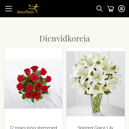
Dienvidkoreja
12 roses long stemmed
Spirited Grace Lily