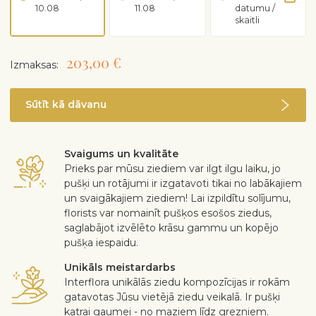
10.08
11.08
datumu /
skaitli
203,00 €
Izmaksas:
Sūtīt kā dāvanu
Svaigums un kvalitāte
Prieks par mūsu ziediem var ilgt ilgu laiku, jo
pušķi un rotājumi ir izgatavoti tikai no labākajiem
un svaigākajiem ziediem! Lai izpildītu solījumu,
florists var nomainīt pušķos esošos ziedus,
saglabājot izvēlēto krāsu gammu un kopējo
pušķa iespaidu.
Unikāls meistardarbs
Interflora unikālās ziedu kompozīcijas ir rokām
gatavotas Jūsu vietējā ziedu veikalā. Ir pušķi
katrai gaumei - no maziem līdz grezniem.