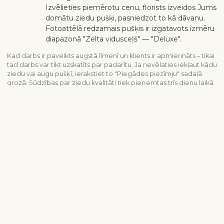
Izvēlieties piemērotu cenu, florists izveidos Jums
domātu ziedu pušķi, pasniedzot to kā dāvanu.
Fotoattēlā redzamais pušķis ir izgatavots izmēru
diapazonā "Zelta vidusceļš" — "Deluxe".
Kad darbs ir paveikts augstā līmenī un klients ir apmierināts – tikai
tad darbs var tikt uzskatīts par padarītu. Ja nevēlaties iekļaut kādu
ziedu vai augu pušķī, ierakstiet to "Piegādes piezīmju" sadaļā
grozā. Sūdzības par ziedu kvalitāti tiek pieņemtas trīs dienu laikā
pēc piegādes.
Piegādes informācija
Sazinieties ar mums