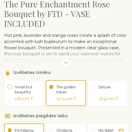
The Pure Enchantment Rose
Bouquet by FTD - VASE
INCLUDED
Hot pink, lavender and orange roses create a splash of color
accented with lush bupleurum to make an exceptional
flower bouquet. Presented in a modern clear glass vase,
this rose bouquet is set to send your warmest wishes for
their birthday, as a thank you gift or to celebrate any of life
special moments. Arrange and delivered by local florists in
Izvēlieties izmēru
Korea.
Small but
The golden
Deluxe
beautiful
mean
156,00 €
203,00 €
264,00 €
Izvēlieties piegādes laiku
Pirmdiena,
Otrdiena,
Norādiet