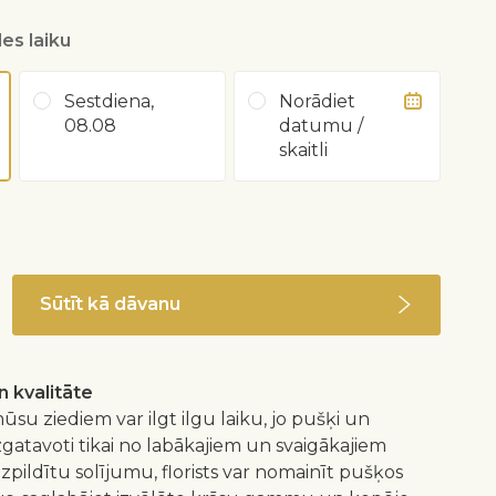
es laiku
Sestdiena,
Norādiet
08.08
datumu /
skaitli
Sūtīt kā dāvanu
 kvalitāte
ūsu ziediem var ilgt ilgu laiku, jo pušķi un
izgatavoti tikai no labākajiem un svaigākajiem
 izpildītu solījumu, florists var nomainīt pušķos