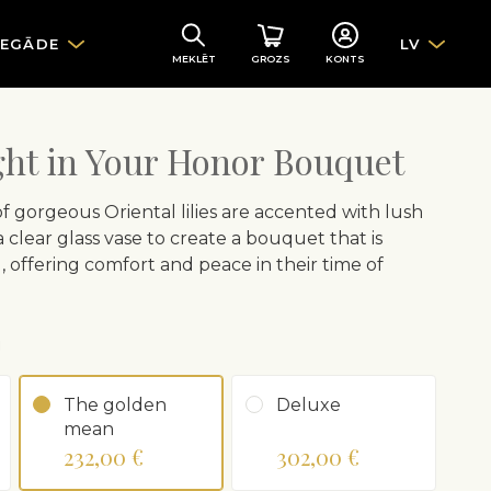
IEGĀDE
LV
MEKLĒT
GROZS
KONTS
ht in Your Honor Bouquet
 gorgeous Oriental lilies are accented with lush
 clear glass vase to create a bouquet that is
, offering comfort and peace in their time of
u
The golden
Deluxe
mean
232,00 €
302,00 €