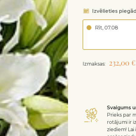
Izvēlieties piegād
Rīt, 07.08
232,00 €
Izmaksas:
Svaigums un
Prieks par m
rotājumi ir 
ziediem! Lai