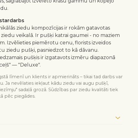
us, saglabājot izvēlēto krāsu gammu un kopējo
idu.
istardarbs
nikālās ziedu kompozīcijas ir rokām gatavotas
 ziedu veikalā. Ir pušķi katrai gaumei - no maziem
m. Izvēlieties piemērotu cenu, florists izveidos
 ziedu pušķi, pasniedzot to kā dāvanu.
redzamais pušķis ir izgatavots izmēru diapazonā
ceļš" — "Deluxe".
stā līmenī un klients ir apmierināts – tikai tad darbs var
tu. Ja nevēlaties iekļaut kādu ziedu vai augu pušķī,
iezīmju" sadaļā grozā. Sūdzības par ziedu kvalitāti tiek
kā pēc piegādes.