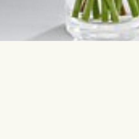
Sazinieties ar mums
Populārāk
info@interflora.lv
Dzimšanas 
+371 6785 4800
Jubileja