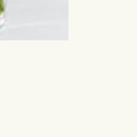
ie
Ziedi un citas dāvanas
diena
Grieztie ziedi
Jauktie pušķi