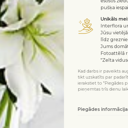
esošos zied
pušķa iespa
Unikāls me
Interflora u
Jūsu vietējā
līdz greznie
Jums domātu
Fotoattēlā 
"Zelta vidus
Kad darbs ir paveikts aug
tikt uzskatīts par padarī
ierakstiet to "Piegādes p
pieņemtas trīs dienu lai
Piegādes informācija