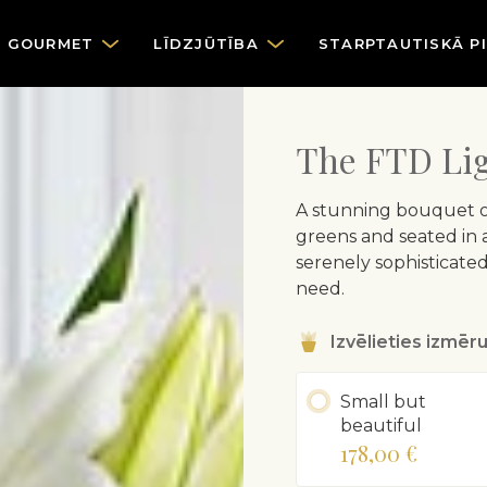
GOURMET
LĪDZJŪTĪBA
STARPTAUTISKĀ P
The FTD Lig
A stunning bouquet of
greens and seated in a
serenely sophisticated
need.
Izvēlieties izmēr
Small but
beautiful
178,00 €