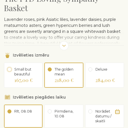
Basket
Lavender roses, pink Asiatic lilies, lavender daisies, purple
matsumoto asters, green hypericum berries and lush
greens are sweetly arranged in a square whitewash basket
to create a lovely way to offer your caring kindness during
this trying time. A beautiful basket of flowers pofessionally
arranged by a local florist in Korea.
Izvēlieties izmēru
Small but
The golden
Deluxe
beautiful
mean
167,00 €
218,00 €
284,00 €
Izvēlieties piegādes laiku
Rīt, 08.08
Pirmdiena,
Norādiet
10.08
datumu /
skaitli