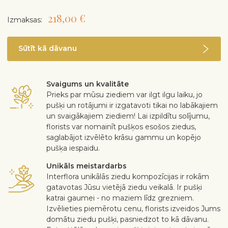
218,00 €
Izmaksas:
Sūtīt kā dāvanu
Svaigums un kvalitāte
Prieks par mūsu ziediem var ilgt ilgu laiku, jo
pušķi un rotājumi ir izgatavoti tikai no labākajiem
un svaigākajiem ziediem! Lai izpildītu solījumu,
florists var nomainīt pušķos esošos ziedus,
saglabājot izvēlēto krāsu gammu un kopējo
pušķa iespaidu.
Unikāls meistardarbs
Interflora unikālās ziedu kompozīcijas ir rokām
gatavotas Jūsu vietējā ziedu veikalā. Ir pušķi
katrai gaumei - no maziem līdz grezniem.
Izvēlieties piemērotu cenu, florists izveidos Jums
domātu ziedu pušķi, pasniedzot to kā dāvanu.