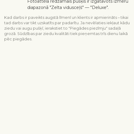
Fotoattēlā redzamais pušķis ir izgatavots izmēru
diapazonā "Zelta vidusceļš" — "Deluxe".
Kad darbs ir paveikts augstā līmenī un klients ir apmierināts – tikai
tad darbs var tikt uzskatīts par padarītu. Ja nevēlaties iekļaut kādu
ziedu vai augu pušķī, ierakstiet to "Piegādes piezīmju" sadaļā
grozā. Sūdzības par ziedu kvalitāti tiek pieņemtas trīs dienu laikā
pēc piegādes.
Piegādes informācija
Sazinieties ar mums
info@interflora.lv
+371 6785 4800