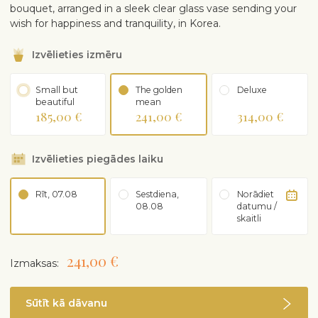
bouquet, arranged in a sleek clear glass vase sending your
wish for happiness and tranquility, in Korea.
Izvēlieties izmēru
Small but
The golden
Deluxe
beautiful
mean
185,00 €
241,00 €
314,00 €
Izvēlieties piegādes laiku
Rīt, 07.08
Sestdiena,
Norādiet
08.08
datumu /
skaitli
241,00 €
Izmaksas:
Sūtīt kā dāvanu