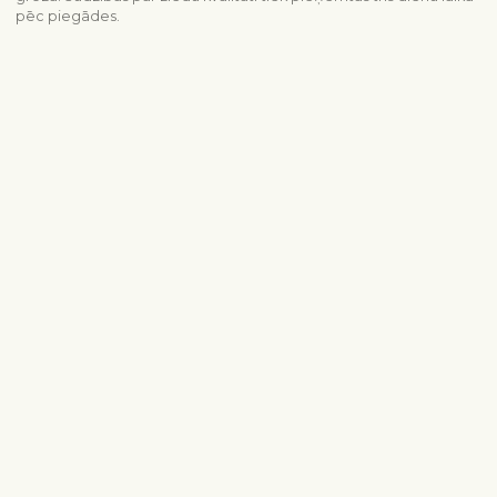
pēc piegādes.
Piegādes informācija
Sazinieties ar mums
info@interflora.lv
+371 6785 4800
Mēs Jums atbildēsim
Pirmdiena - piektdiena
9:00-17:00
Sestdiena
10:00-13:00
Populārākie