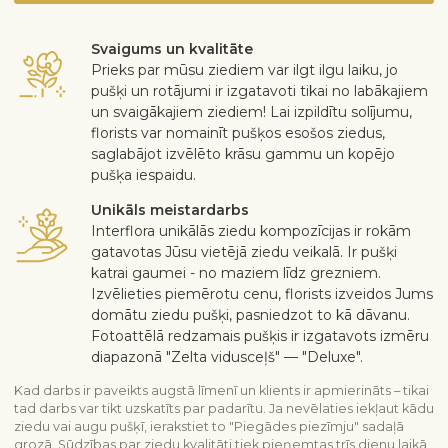
Svaigums un kvalitāte
Prieks par mūsu ziediem var ilgt ilgu laiku, jo
pušķi un rotājumi ir izgatavoti tikai no labākajiem
un svaigākajiem ziediem! Lai izpildītu solījumu,
florists var nomainīt pušķos esošos ziedus,
saglabājot izvēlēto krāsu gammu un kopējo
pušķa iespaidu.
Unikāls meistardarbs
Interflora unikālās ziedu kompozīcijas ir rokām
gatavotas Jūsu vietējā ziedu veikalā. Ir pušķi
katrai gaumei - no maziem līdz grezniem.
Izvēlieties piemērotu cenu, florists izveidos Jums
domātu ziedu pušķi, pasniedzot to kā dāvanu.
Fotoattēlā redzamais pušķis ir izgatavots izmēru
diapazonā "Zelta vidusceļš" — "Deluxe".
Kad darbs ir paveikts augstā līmenī un klients ir apmierināts – tikai
tad darbs var tikt uzskatīts par padarītu. Ja nevēlaties iekļaut kādu
ziedu vai augu pušķī, ierakstiet to "Piegādes piezīmju" sadaļā
grozā. Sūdzības par ziedu kvalitāti tiek pieņemtas trīs dienu laikā