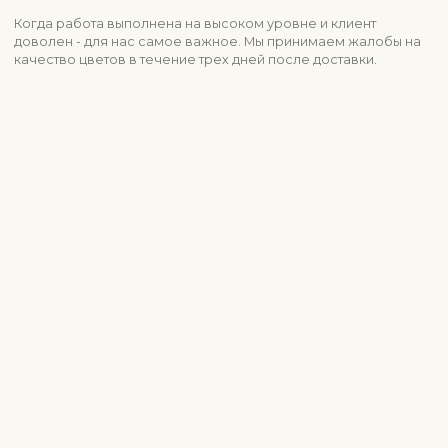
Когда работа выполнена на высоком уровне и клиент
доволен - для нас самое важное. Мы принимаем жалобы на
качество цветов в течение трех дней после доставки.
Информация о доставке
Свяжитесь с нами
info@interflora.lv
+371 6785 4800
Ответим вам
Пн-Пт
9:00-17:00