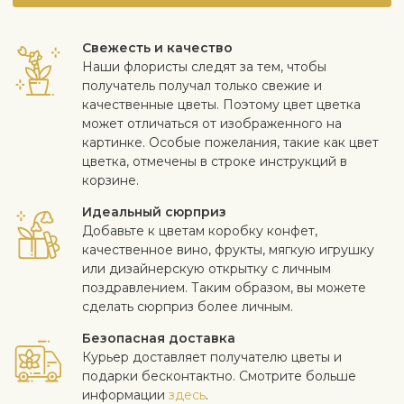
Зимой любит более прохладное место, например,
возле окна
Свежесть и качество
Удобряйте только 1–2 раза весной или летом
Наши флористы следят за тем, чтобы
удобрениями для суккулентов или кактусов
получатель получал только свежие и
Обычно медленно растет
качественные цветы. Поэтому цвет цветка
При необходимости весной пересаживайте в почву
может отличаться от изображенного на
для суккулентов или кактусов
картинке. Особые пожелания, такие как цвет
Летом можно выносить на улицу
цветка, отмечены в строке инструкций в
Большинство суккулентов безвредны для детей и
корзине.
домашних животных. Подробности спрашивайте у
флориста
Идеальный сюрприз
Добавьте к цветам коробку конфет,
качественное вино, фрукты, мягкую игрушку
или дизайнерскую открытку с личным
поздравлением. Таким образом, вы можете
сделать сюрприз более личным.
Безопасная доставка
Курьер доставляет получателю цветы и
подарки бесконтактно. Смотрите больше
информации
здесь
.