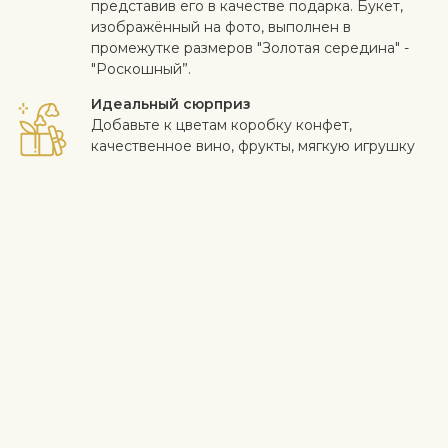
представив его в качестве подарка. Букет,
изображённый на фото, выполнен в
промежутке размеров "Золотая середина" -
"Роскошный”.
Идеальный сюрприз
Добавьте к цветам коробку конфет,
качественное вино, фрукты, мягкую игрушку
или дизайнерскую открытку с личным
поздравлением. Таким образом, вы можете
сделать сюрприз более личным.
Безопасная доставка
Курьер доставляет получателю цветы и
подарки бесконтактно. Смотрите больше
информации
здесь
.
Когда работа выполнена на высоком уровне и клиент
доволен - для нас самое важное. Если вы хотите исключить
конкретный цветок или растение из букета, напишите это в
строке с инструкциями в корзине. Мы принимаем жалобы на
качество цветов в течение трех дней после доставки.