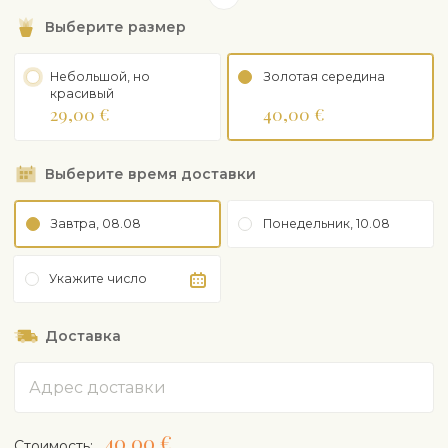
Чтобы защитить чувствительные сезонные цветы, наши
Выберите размер
флористы обертывают цветы в оберточную бумагу,
которую мы рекомендуем удалить перед помещением
Небольшой, но
Золотая середина
цветов в вазу.
красивый
29,00 €
40,00 €
Содержимое букета, завернутого в оберточную бумагу,
может варьироваться в зависимости от сезона и наличия
цветов.
Выберите время доставки
Завтра, 08.08
Понедельник, 10.08
Укажите число
Доставка
Адрес
40,00 €
Cтоимость: