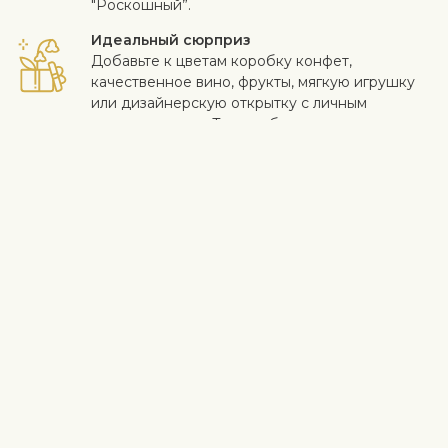
"Роскошный”.
Идеальный сюрприз
Добавьте к цветам коробку конфет,
качественное вино, фрукты, мягкую игрушку
или дизайнерскую открытку с личным
поздравлением. Таким образом, вы можете
сделать сюрприз более личным.
Безопасная доставка
Курьер доставляет получателю цветы и
подарки бесконтактно. Смотрите больше
информации
здесь
.
Когда работа выполнена на высоком уровне и клиент
доволен - для нас самое важное. Если вы хотите исключить
конкретный цветок или растение из букета, напишите это в
строке с инструкциями в корзине. Мы принимаем жалобы на
качество цветов в течение трех дней после доставки.
Информация о доставке