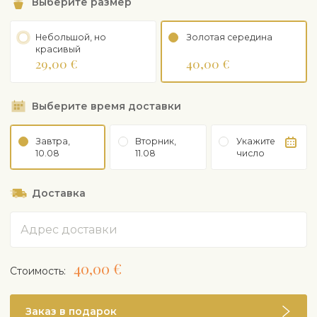
Выберите размер
флористы обертывают цветы в оберточную бумагу,
которую мы рекомендуем удалить перед помещением
Небольшой, но
Золотая середина
цветов в вазу.
красивый
29,00 €
40,00 €
Содержимое букета, завернутого в оберточную бумагу,
может варьироваться в зависимости от сезона и наличия
цветов.
Выберите время доставки
Завтра,
Вторник,
Укажите
10.08
11.08
число
Доставка
Адрес
40,00 €
Cтоимость:
Заказ в подарок