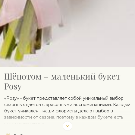
Шёпотом – маленький букет
Posy
«Posy» - букет представляет собой уникальный выбор
сезонных цветов с красочными воспоминаниями. Каждый
букет уникален - наши флористы делают выбор в
зависимости от сезона, поэтому в каждом букете есть
что-то уникальное.
Чтобы защитить чувствительные сезонные цветы, наши