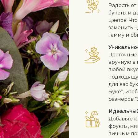
Радость от
букеты и д
цветов! Чт
заменить ц
гамму и об
Уникально
Цветочные 
вручную в 
любой вкус
подходящу
для вас бу
Букет, изо
размеров "
Идеальны
Добавьте к
фрукты, мя
личным по