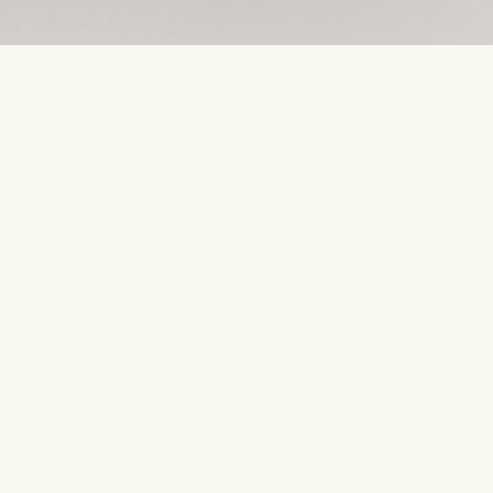
Свяжитесь с нами
Самые по
info@interflora.lv
День рож
+371 6785 4800
Юбилей
Рождение 
Ответим вам
Свадьба
Пн-Пт
9:00-17:00
Сб
10:00-13:00
Соболезно