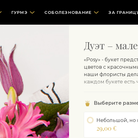
ГУРМЭ
СOБОЛЕЗНОВАНИЕ
ЗА ГРАНИЦ
Дуэт – мале
«Posy» - букет пред
цветов с красочным
наши флористы делаю
каждом букете есть 
Чтобы защитить чув
обертывают цветы в
Выберите разм
удалить перед поме
Небольшой, но
Содержимое букета, 
29,00 €
варьироваться в зав