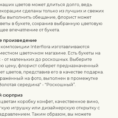
 наших цветов может длиться долго, ведь
екорации сделаны только из лучших и свежих
обы выполнить обещание, флорист может
веты в букете, сохранив выбранную цветовую
щее впечатление от букета.
е произведение
композиции Interflora изготавливаются
местном цветочном магазине. Есть букеты на
 - от маленьких до роскошных. Выберите
ю цену, флорист соберет предназначенный
кет цветов, представив его в качестве подарка.
бражённый на фото, выполнен в промежутке
Золотая середина" - "Роскошный”.
й сюрприз
 цветам коробку конфет, качественное вино,
гкую игрушку или дизайнерскую открытку с
здравлением. Таким образом, вы можете