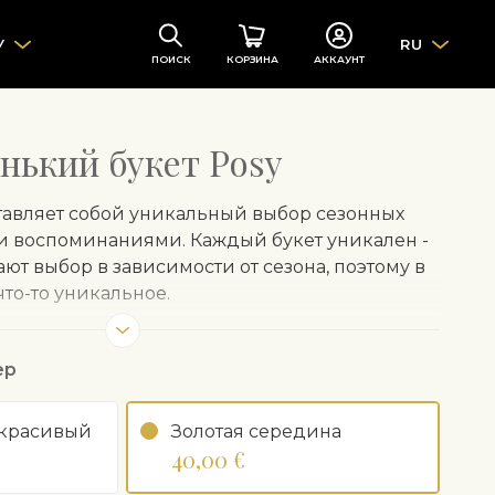
У
RU
ПОИСК
КОРЗИНА
АККАУНТ
нький букет Posy
ставляет собой уникальный выбор сезонных
и воспоминаниями. Каждый букет уникален -
т выбор в зависимости от сезона, поэтому в
что-то уникальное.
ствительные сезонные цветы, наши флористы
 оберточную бумагу, которую мы рекомендуем
ер
щением цветов в вазу.
 красивый
Золотая середина
завернутого в оберточную бумагу, может
40,00 €
исимости от сезона и наличия цветов.