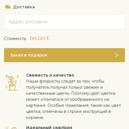
Любит более сухой воздух
Доставка
Удобряйте с весны до осени удобрением для
кактусов один раз в месяц или реже
Адрес
При необходимости пересадите в почву для
кактусов
Летом могут цвести взрослые растения. Цветы
60,00 €
Cтоимость:
мелкие и белые
Свойства очистки воздуха
Ядовитый, если его съесть
Заказ в подарок
Свежесть и качество
Наши флористы следят за тем, чтобы
получатель получал только свежие и
качественные цветы. Поэтому цвет цветка
может отличаться от изображенного на
картинке. Особые пожелания, такие как цвет
цветка, отмечены в строке инструкций в
корзине.
Идеальный сюрприз