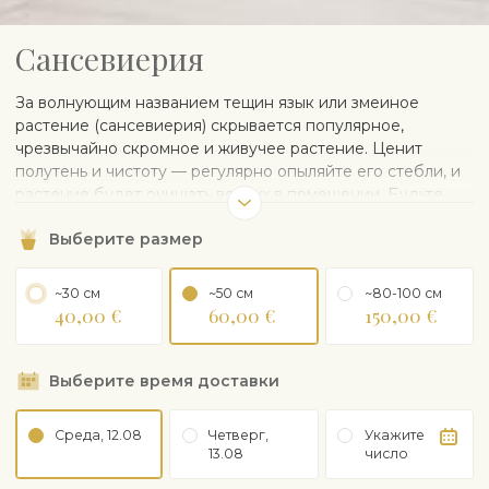
Сансевиерия
За волнующим названием тещин язык или змеиное
растение (сансевиерия) скрывается популярное,
чрезвычайно скромное и живучее растение. Ценит
полутень и чистоту — регулярно опыляйте его стебли, и
растение будет очищать воздух в помещении. Будьте
осторожны с потенциально ядовитыми листьями, которые
Выберите размер
могут вызвать раздражение кожи и проблемы с
пищеварением.
Поставляется в пластиковом горшке. Керамический
~30 см
~50 см
~80-100 см
горшок можно заказать отдельно.
40,00 €
60,00 €
150,00 €
СОВЕТЫ ПО УХОДУ
Выберите время доставки
Растет на свету или в тени. Избегайте попадания
прямых солнечных лучей
Поливайте время от времени, не слишком часто,
Среда, 12.08
Четверг,
Укажите
проверяйте, пока почва не высохнет. Выдерживает
13.08
число
кратковременное высыхание