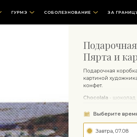
ГУРМЭ
СOБОЛЕЗНОВАНИЕ
ЗА ГРАНИЦ
Подарочная
Пярта и ка
Подарочная коробка 
картиной художника 
конфет.
Chocolala
- шоколад
международных награ
консервантов.
Выберите врем
Завтра, 07.08