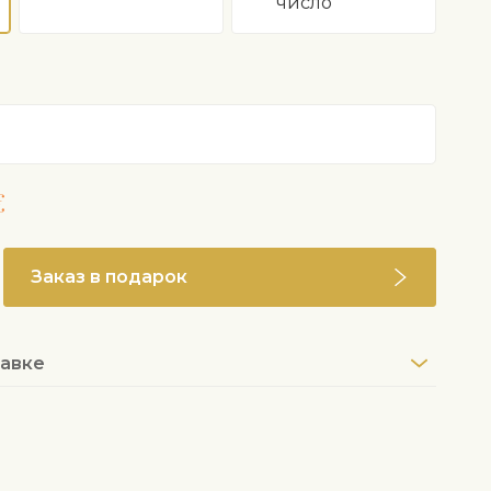
число
€
Заказ в подарок
авке