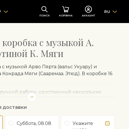
У
RU
ПОИСК
КОРЗИНА
АККАУНТ
 коробка с музыкой А.
ртиной К. Мяги
с музыкой Арво Пярта (вальс Укуару) и
Конрада Мяги (Сааремаа. Этюд). В коробке 16
 ручной работы, удостоенный нескольких
д. Продукт Fairtrade, без каких-либо
я доставки
Суббота, 08.08
Укажите