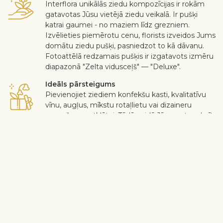
Interflora unikālās ziedu kompozīcijas ir rokām
gatavotas Jūsu vietējā ziedu veikalā. Ir pušķi
katrai gaumei - no maziem līdz grezniem.
Izvēlieties piemērotu cenu, florists izveidos Jums
domātu ziedu pušķi, pasniedzot to kā dāvanu.
Fotoattēlā redzamais pušķis ir izgatavots izmēru
diapazonā "Zelta vidusceļš" — "Deluxe".
Ideāls pārsteigums
Pievienojiet ziediem konfekšu kasti, kvalitatīvu
vīnu, augļus, mīkstu rotaļlietu vai dizaineru
apsveikuma atklātni. Tādā veidā Jūs varat padarīt
pārsteigumu individuālāku.
Droša piegāde
Kurjers bezkontakta veidā piegādā saņēmējam
ziedus un dāvanas. Skatīt vairāk
informācijas
.
Kad darbs ir paveikts augstā līmenī un klients ir apmierināts – tikai
tad darbs var tikt uzskatīts par padarītu. Ja nevēlaties iekļaut kādu
ziedu vai augu pušķī, ierakstiet to "Piegādes piezīmju" sadaļā
grozā. Sūdzības par ziedu kvalitāti tiek pieņemtas trīs dienu laikā
pēc piegādes.