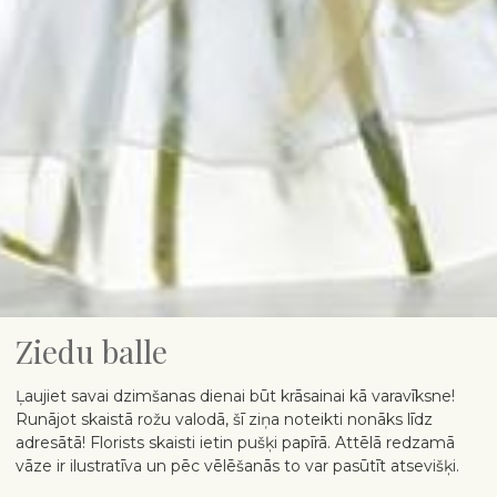
Ziedu balle
Ļaujiet savai dzimšanas dienai būt krāsainai kā varavīksne!
Runājot skaistā rožu valodā, šī ziņa noteikti nonāks līdz
adresātā! Florists skaisti ietin pušķi papīrā. Attēlā redzamā
vāze ir ilustratīva un pēc vēlēšanās to var pasūtīt atsevišķi.