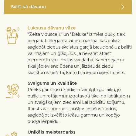
Sūtīt kā dāvanu
Luksusa dāvanu vāze
"Zelta vidusceļš" un "Deluxe" izmēra pušķi tiek
piegādāti elegantā ziedu maisiņā, kas palīdz
saglabāt ziedus skaistus garajā braucienā uz ballīti
vai mājām un glābj Jūs, ja nevarat atrast
piemērotu vāzi mājās vai darbā. Saņēmējam ir
tikai jāpievieno ūdens un jāizbauda ziedu
skaistums tieši tā, kā to bija iedomājies florists.
Svaigums un kvalitāte
Prieks par mūsu ziediem var ilgt ilgu laiku, jo
pušķi un rotājumi ir izgatavoti tikai no labākajiem
un svaigākajiem ziediem! Lai izpildītu solījumu,
florists var nomainīt pušķos esošos ziedus,
saglabājot izvēlēto krāsu gammu un kopējo
pušķa iespaidu.
Unikāls meistardarbs