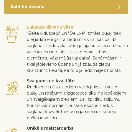
Sūtīt kā dāvanu
Luksusa dāvanu vāze
"Zelta vidusceļš" un "Deluxe" izmēra pušķi tiek
piegādāti elegantā ziedu maisiņā, kas palīdz
saglabāt ziedus skaistus garajā braucienā uz ballīti
vai mājām un glābj Jūs, ja nevarat atrast
piemērotu vāzi mājās vai darbā. Saņēmējam ir
tikai jāpievieno ūdens un jāizbauda ziedu
skaistums tieši tā, kā to bija iedomājies florists.
Svaigums un kvalitāte
Prieks par mūsu ziediem var ilgt ilgu laiku, jo
pušķi un rotājumi ir izgatavoti tikai no labākajiem
un svaigākajiem ziediem! Lai izpildītu solījumu,
florists var nomainīt pušķos esošos ziedus,
saglabājot izvēlēto krāsu gammu un kopējo
pušķa iespaidu.
Unikāls meistardarbs