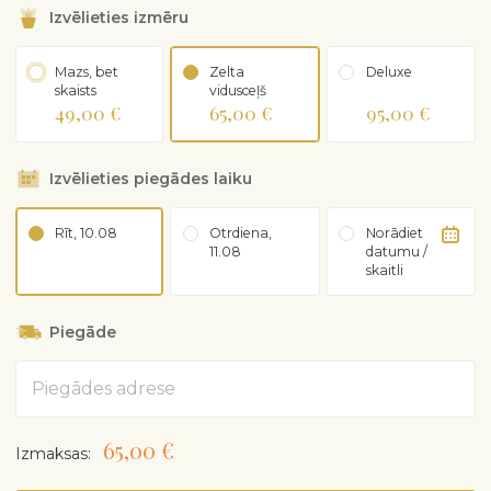
Izvēlieties izmēru
Mazs, bet
Zelta
Deluxe
skaists
vidusceļš
49,00 €
65,00 €
95,00 €
Izvēlieties piegādes laiku
Rīt, 10.08
Otrdiena,
Norādiet
11.08
datumu /
skaitli
Piegāde
Adrese
65,00 €
Izmaksas: