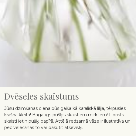
Dvēseles skaistums
Jūsu dzimšanas diena būs gaiša kā karaliskā lilija, tērpusies
krāšņā kleitā! Bagātīgs pušķis skaistiem mirkļiem! Florists
skaisti ietin pušķi papīrā. Attēlā redzamā vāze ir ilustratīva un
pēc vēlēšanās to var pasūtīt atsevišķi.