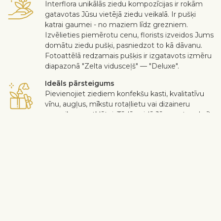
Interflora unikālās ziedu kompozīcijas ir rokām
gatavotas Jūsu vietējā ziedu veikalā. Ir pušķi
katrai gaumei - no maziem līdz grezniem.
Izvēlieties piemērotu cenu, florists izveidos Jums
domātu ziedu pušķi, pasniedzot to kā dāvanu.
Fotoattēlā redzamais pušķis ir izgatavots izmēru
diapazonā "Zelta vidusceļš" — "Deluxe".
Ideāls pārsteigums
Pievienojiet ziediem konfekšu kasti, kvalitatīvu
vīnu, augļus, mīkstu rotaļlietu vai dizaineru
apsveikuma atklātni. Tādā veidā Jūs varat padarīt
pārsteigumu individuālāku.
Droša piegāde
Kurjers bezkontakta veidā piegādā saņēmējam
ziedus un dāvanas. Skatīt vairāk
informācijas
.
Kad darbs ir paveikts augstā līmenī un klients ir apmierināts – tikai
tad darbs var tikt uzskatīts par padarītu. Ja nevēlaties iekļaut kādu
ziedu vai augu pušķī, ierakstiet to "Piegādes piezīmju" sadaļā
grozā. Sūdzības par ziedu kvalitāti tiek pieņemtas trīs dienu laikā
pēc piegādes.