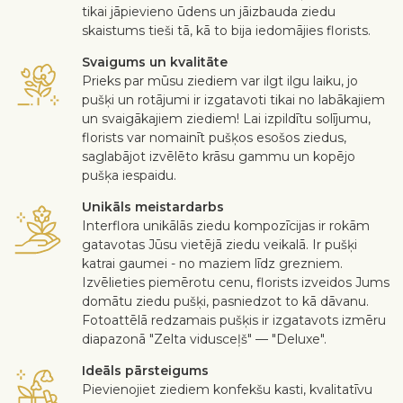
tikai jāpievieno ūdens un jāizbauda ziedu
skaistums tieši tā, kā to bija iedomājies florists.
Svaigums un kvalitāte
Prieks par mūsu ziediem var ilgt ilgu laiku, jo
pušķi un rotājumi ir izgatavoti tikai no labākajiem
un svaigākajiem ziediem! Lai izpildītu solījumu,
florists var nomainīt pušķos esošos ziedus,
saglabājot izvēlēto krāsu gammu un kopējo
pušķa iespaidu.
Unikāls meistardarbs
Interflora unikālās ziedu kompozīcijas ir rokām
gatavotas Jūsu vietējā ziedu veikalā. Ir pušķi
katrai gaumei - no maziem līdz grezniem.
Izvēlieties piemērotu cenu, florists izveidos Jums
domātu ziedu pušķi, pasniedzot to kā dāvanu.
Fotoattēlā redzamais pušķis ir izgatavots izmēru
diapazonā "Zelta vidusceļš" — "Deluxe".
Ideāls pārsteigums
Pievienojiet ziediem konfekšu kasti, kvalitatīvu