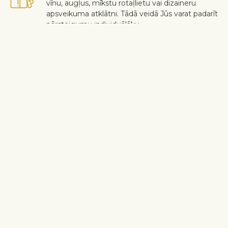
vīnu, augļus, mīkstu rotaļlietu vai dizaineru
apsveikuma atklātni. Tādā veidā Jūs varat padarīt
pārsteigumu individuālāku.
Droša piegāde
Kurjers bezkontakta veidā piegādā saņēmējam
ziedus un dāvanas. Skatīt vairāk
informācijas
.
Kad darbs ir paveikts augstā līmenī un klients ir apmierināts – tikai
tad darbs var tikt uzskatīts par padarītu. Ja nevēlaties iekļaut kādu
ziedu vai augu pušķī, ierakstiet to "Piegādes piezīmju" sadaļā
grozā. Sūdzības par ziedu kvalitāti tiek pieņemtas trīs dienu laikā
pēc piegādes.
Piegādes informācija