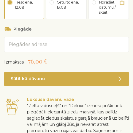
Trešdiena,
Ceturtdiena,
Norādiet
12.08
13.08
datumu /
skaitli
Piegāde
Adrese
76,00 €
Izmaksas:
Sūtīt kā dāvanu
Luksusa dāvanu vāze
"Zelta vidusceļš" un "Deluxe" izmēra pušķi tiek
piegādāti elegantā ziedu maisiņā, kas palīdz
saglabāt ziedus skaistus garajā braucienā uz ballīti
vai mājām un glābj Jūs, ja nevarat atrast
piemērotu vāzi mājās vai darbā. Saņēmējam ir