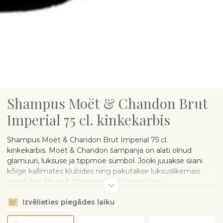
Shampus Moët & Chandon Brut
Imperial 75 cl. kinkekarbis
Shampus Moët & Chandon Brut Imperial 75 cl.
kinkekarbis. Moët & Chandon šampanja on alati olnud
glamuuri, luksuse ja tippmoe sümbol. Jooki juuakse siiani
kõige kallimates klubides ning pakutakse luksuslikemais
hotellides. Moet & Chandon Brut Imperial on
tasakaalustatud kooslus kolmest veinist - Chardonnay, Pinot
Izvēlieties piegādes laiku
Noir ja Pinot Meunier.