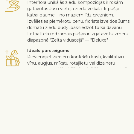
Interflora unikālās ziedu kompozīcijas ir rokām
gatavotas Jūsu vietējā ziedu veikalā. Ir pušķi
katrai gaumei - no maziem līdz grezniem.
Izvēlieties piemērotu cenu, florists izveidos Jums
domātu ziedu pušķi, pasniedzot to kā dāvanu.
Fotoattēlā redzamais pušķis ir izgatavots izmēru
diapazonā "Zelta vidusceļš" — "Deluxe".
Ideāls pārsteigums
Pievienojiet ziediem konfekšu kasti, kvalitatīvu
vīnu, augļus, mīkstu rotaļlietu vai dizaineru
apsveikuma atklātni. Tādā veidā Jūs varat padarīt
pārsteigumu individuālāku.
Droša piegāde
Kurjers bezkontakta veidā piegādā saņēmējam
ziedus un dāvanas. Skatīt vairāk
informācijas
.
Kad darbs ir paveikts augstā līmenī un klients ir apmierināts – tikai
tad darbs var tikt uzskatīts par padarītu. Ja nevēlaties iekļaut kādu
ziedu vai augu pušķī, ierakstiet to "Piegādes piezīmju" sadaļā
grozā. Sūdzības par ziedu kvalitāti tiek pieņemtas trīs dienu laikā
pēc piegādes.