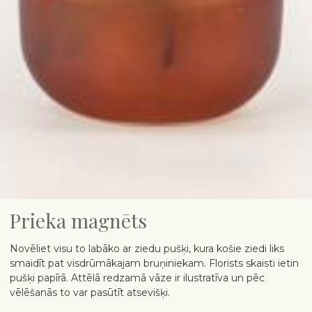
Prieka magnēts
Novēliet visu to labāko ar ziedu pušķi, kura košie ziedi liks
smaidīt pat visdrūmākajam bruņiniekam. Florists skaisti ietin
pušķi papīrā. Attēlā redzamā vāze ir ilustratīva un pēc
vēlēšanās to var pasūtīt atsevišķi.