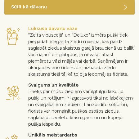
Sūtīt kā dāvanu
Luksusa dāvanu vāze
"Zelta vidusceļš" un "Deluxe" izmēra pušķi tiek
piegādāti elegantā ziedu maisiņā, kas palīdz
saglabāt ziedus skaistus garajā braucienā uz ballīti
vai mājām un glābj Jūs, ja nevarat atrast
piemērotu vāzi mājās vai darbā. Saņēmējam ir
tikai jāpievieno ūdens un jāizbauda ziedu
skaistums tieši tā, kā to bija iedomājies florists.
Svaigums un kvalitāte
Prieks par mūsu ziediem var ilgt ilgu laiku, jo
pušķi un rotājumi ir izgatavoti tikai no labākajiem
un svaigākajiem ziediem! Lai izpildītu solījumu,
florists var nomainīt pušķos esošos ziedus,
saglabājot izvēlēto krāsu gammu un kopējo
pušķa iespaidu.
Unikāls meistardarbs