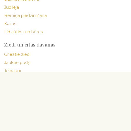
Jubileja
Bērniņa piedzimšana
Kāzas
Līdzjūtība un bēres
Ziedi un citas dāvanas
Grieztie ziedi
Jauktie pušķi
Telpaugi
Delikatese un saldumi
Starptautiskā ziedu piegāde
Interflora
Par uzņēmumu
Mani cilvēki
Ziedu blogs