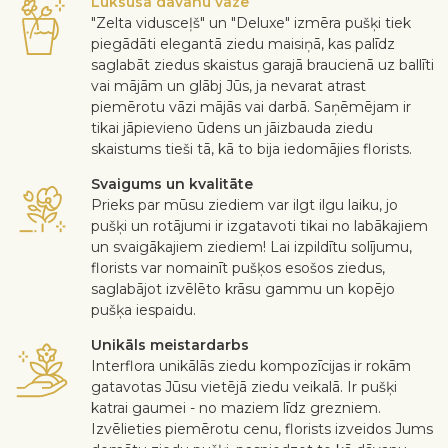
Luksusa dāvanu vāze
"Zelta vidusceļš" un "Deluxe" izmēra pušķi tiek
piegādāti elegantā ziedu maisiņā, kas palīdz
saglabāt ziedus skaistus garajā braucienā uz ballīti
vai mājām un glābj Jūs, ja nevarat atrast
piemērotu vāzi mājās vai darbā. Saņēmējam ir
tikai jāpievieno ūdens un jāizbauda ziedu
skaistums tieši tā, kā to bija iedomājies florists.
Svaigums un kvalitāte
Prieks par mūsu ziediem var ilgt ilgu laiku, jo
pušķi un rotājumi ir izgatavoti tikai no labākajiem
un svaigākajiem ziediem! Lai izpildītu solījumu,
florists var nomainīt pušķos esošos ziedus,
saglabājot izvēlēto krāsu gammu un kopējo
pušķa iespaidu.
Unikāls meistardarbs
Interflora unikālās ziedu kompozīcijas ir rokām
gatavotas Jūsu vietējā ziedu veikalā. Ir pušķi
katrai gaumei - no maziem līdz grezniem.
Izvēlieties piemērotu cenu, florists izveidos Jums