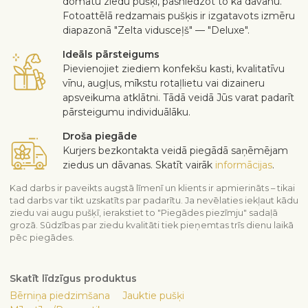
domātu ziedu pušķi, pasniedzot to kā dāvanu.
Fotoattēlā redzamais pušķis ir izgatavots izmēru
diapazonā "Zelta vidusceļš" — "Deluxe".
Ideāls pārsteigums
Pievienojiet ziediem konfekšu kasti, kvalitatīvu
vīnu, augļus, mīkstu rotaļlietu vai dizaineru
apsveikuma atklātni. Tādā veidā Jūs varat padarīt
pārsteigumu individuālāku.
Droša piegāde
Kurjers bezkontakta veidā piegādā saņēmējam
ziedus un dāvanas. Skatīt vairāk
informācijas
.
Kad darbs ir paveikts augstā līmenī un klients ir apmierināts – tikai
tad darbs var tikt uzskatīts par padarītu. Ja nevēlaties iekļaut kādu
ziedu vai augu pušķī, ierakstiet to "Piegādes piezīmju" sadaļā
grozā. Sūdzības par ziedu kvalitāti tiek pieņemtas trīs dienu laikā
pēc piegādes.
Skatīt līdzīgus produktus
Bērniņa piedzimšana
Jauktie pušķi