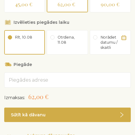
45,00 €
62,00 €
90,00 €
Izvēlieties piegādes laiku
Rīt, 10.08
Otrdiena,
Norādiet
11.08
datumu /
skaitli
Piegāde
Adrese
62,00 €
Izmaksas:
Sūtīt kā dāvanu