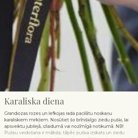
Karaliska diena
Grandiozas rozes un lefkojas rada pacilātu noskaņu
karaliskiem mirkļiem. Nosūtiet šo brīnišķīgo ziedu pušķi, lai
apsveiktu jubilejā, izlaidumā vai nozīmīgā notikumā. NB!
Pušķu veidošana ir māksla, tāpēc pušķa izskats un ziedu