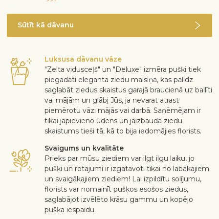
Sūtīt kā dāvanu
Luksusa dāvanu vāze
"Zelta vidusceļš" un "Deluxe" izmēra pušķi tiek
piegādāti elegantā ziedu maisiņā, kas palīdz
saglabāt ziedus skaistus garajā braucienā uz ballīti
vai mājām un glābj Jūs, ja nevarat atrast
piemērotu vāzi mājās vai darbā. Saņēmējam ir
tikai jāpievieno ūdens un jāizbauda ziedu
skaistums tieši tā, kā to bija iedomājies florists.
Svaigums un kvalitāte
Prieks par mūsu ziediem var ilgt ilgu laiku, jo
pušķi un rotājumi ir izgatavoti tikai no labākajiem
un svaigākajiem ziediem! Lai izpildītu solījumu,
florists var nomainīt pušķos esošos ziedus,
saglabājot izvēlēto krāsu gammu un kopējo
pušķa iespaidu.