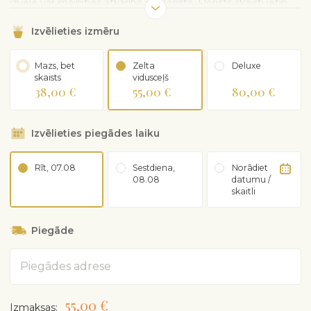
izvēle var mainīties atkarībā no florista. Florists skaisti ietin
pušķi papīrā. Attēlā redzamā vāze ir ilustratīva un pēc
Izvēlieties izmēru
vēlēšanās to var pasūtīt atsevišķi.
Mazs, bet
Zelta
Deluxe
skaists
vidusceļš
38,00 €
55,00 €
80,00 €
Izvēlieties piegādes laiku
Rīt, 07.08
Sestdiena,
Norādiet
08.08
datumu /
skaitli
Piegāde
Adrese
55,00 €
Izmaksas: