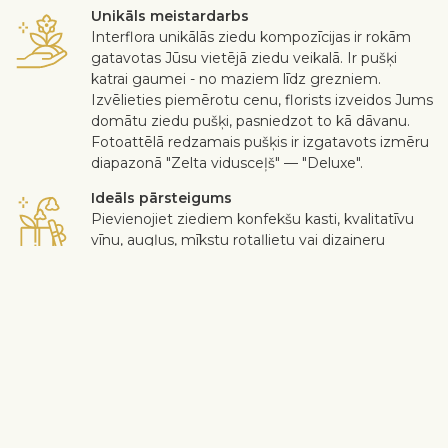
Unikāls meistardarbs
Interflora unikālās ziedu kompozīcijas ir rokām
gatavotas Jūsu vietējā ziedu veikalā. Ir pušķi
katrai gaumei - no maziem līdz grezniem.
Izvēlieties piemērotu cenu, florists izveidos Jums
domātu ziedu pušķi, pasniedzot to kā dāvanu.
Fotoattēlā redzamais pušķis ir izgatavots izmēru
diapazonā "Zelta vidusceļš" — "Deluxe".
Ideāls pārsteigums
Pievienojiet ziediem konfekšu kasti, kvalitatīvu
vīnu, augļus, mīkstu rotaļlietu vai dizaineru
apsveikuma atklātni. Tādā veidā Jūs varat padarīt
pārsteigumu individuālāku.
Droša piegāde
Kurjers bezkontakta veidā piegādā saņēmējam
ziedus un dāvanas. Skatīt vairāk
informācijas
.
Kad darbs ir paveikts augstā līmenī un klients ir apmierināts – tikai
tad darbs var tikt uzskatīts par padarītu. Ja nevēlaties iekļaut kādu
ziedu vai augu pušķī, ierakstiet to "Piegādes piezīmju" sadaļā
grozā. Sūdzības par ziedu kvalitāti tiek pieņemtas trīs dienu laikā