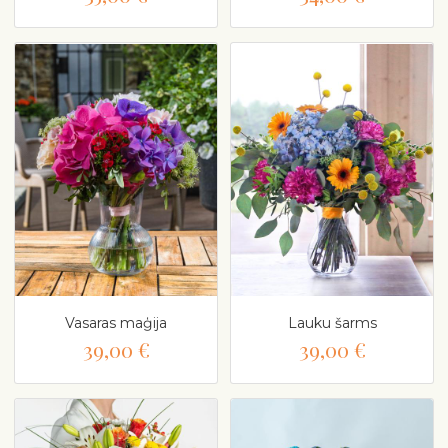
Vasaras maģija
Lauku šarms
39,00 €
39,00 €