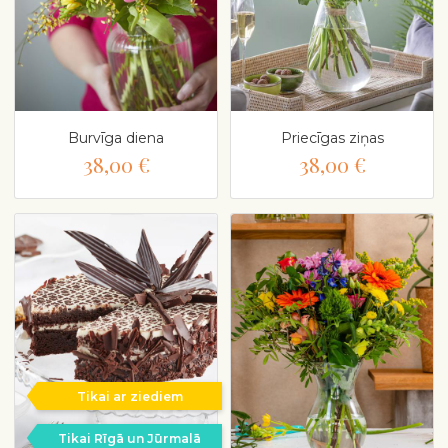
Burvīga diena
Priecīgas ziņas
38,00 €
38,00 €
Tikai ar ziediem
Tikai Rīgā un Jūrmalā