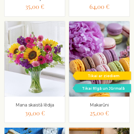
35,00 €
64,00 €
Tikai ar ziediem
Tikai Rīgā un Jūrmalā
Mana skaistā lēdija
Makarūni
39,00 €
25,00 €