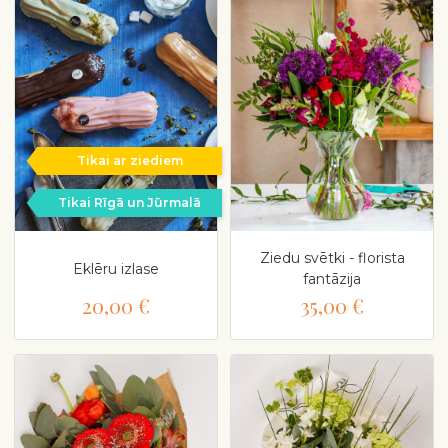
Tikai ar ziediem
Tikai Rīgā un Jūrmalā
Ziedu svētki - florista
Eklēru izlase
fantāzija
20,00 €
35,00 €