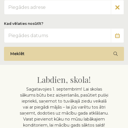
Adrese
Kad vēlaties nosūtīt?
Datums
Meklēt
Labdien, skola!
Sagatavojies 1. septembrim! Lai skolas
sākums būtu bez aizķeršanās, pasūtiet pušķi
iepriekš, saņemot to tuvākajā ziedu veikalā
vai ar piegādi mājās – lai jūs varētu tos ātri
saņemt, dodoties uz mācību gada atklāšanu.
Varat pievienot kūku no mūsu labākajiem
konditoriem, lai mācību gads sāktos saldi!