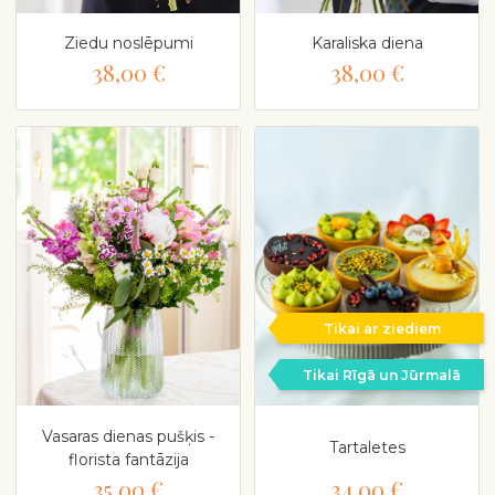
Ziedu noslēpumi
Karaliska diena
38,00 €
38,00 €
Tikai ar ziediem
Tikai Rīgā un Jūrmalā
Vasaras dienas pušķis -
Tartaletes
florista fantāzija
35,00 €
34,00 €