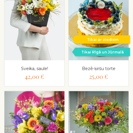
Tikai ar ziediem
Tikai Rīgā un Jūrmalā
Sveika, saule!
Bezē-ķiršu torte
42,00 €
25,00 €