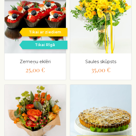
Tikai ar ziediem
Tikai Rīgā
Zemeņu eklēri
Saules skūpsts
25,00 €
35,00 €