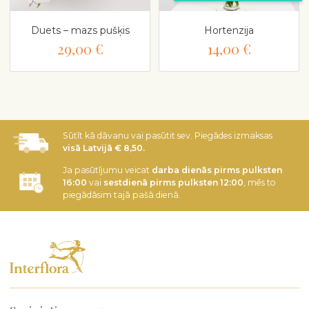
Duets – mazs pušķis
Hortenzija
29,00 €
14,00 €
Sūtīt kā dāvanu vai pasūtit sev. Piegādes izmaksas
visā Latvijā € 8,50.
Ja pasūtījumu veicat
darba dienās pirms pulksten
16:00
vai
sestdienā pirms pulksten 12:00
, mēs to
piegādāsim tajā pašā dienā.