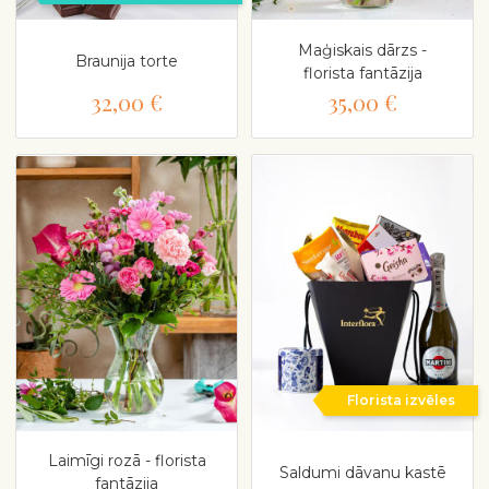
Maģiskais dārzs -
Braunija torte
florista fantāzija
32,00 €
35,00 €
Florista izvēles
Laimīgi rozā - florista
Saldumi dāvanu kastē
fantāzija