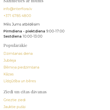
Sazinieties ar mums
info@interflora.lv
+371 6785 4800
Mēs Jums atbildēsim
Pirmdiena - piektdiena
9:00-17:00
Sestdiena
10:00-13:00
Populārākie
Dzimšanas diena
Jubileja
Bērniņa piedzimšana
Kāzas
Līdzjūtība un bēres
Ziedi un citas dāvanas
Grieztie ziedi
Jauktie pušķi