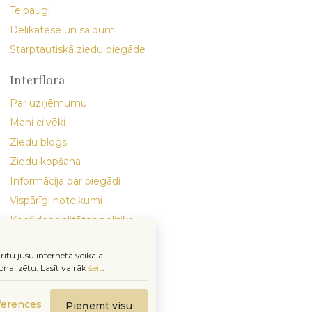
Telpaugi
Delikatese un saldumi
Starptautiskā ziedu piegāde
Interflora
Par uzņēmumu
Mani cilvēki
Ziedu blogs
Ziedu kopšana
Informācija par piegādi
Vispārīgi noteikumi
Konfidencialitātes politika
rītu jūsu interneta veikala
nalizētu.
Lasīt vairāk
šeit
.
ferences
Pieņemt visu