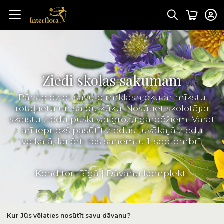
Ziedi skolas sākumam
Pārsteidziet savu pirmklasnieku ar mīkstu
rotaļlietu un saldu kūku. Nosūtiet skolotājai
skaistu ziedu pušķi vai grozu gardēžiem. Varat
arī iepriekš pasūtīt ziedus tuvākajā ziedu
veikalā, lai ērti tos saņemtu 1. septembrī.
Konditori Rīgā
|
Dāvanu komplekti
Kur Jūs vēlaties nosūtīt savu dāvanu?