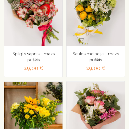
Spilgts sapnis – mazs
Saules melodija – mazs
pušķis
pušķis
29,00 €
29,00 €