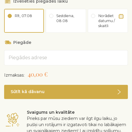
Izvēlieties piegādes laiku
Rīt, 07.08
Sestdiena,
Norādiet
08.08
datumu /
skaitli
Piegāde
Adrese
40,00 €
Izmaksas:
Sūtīt kā dāvanu
Svaigums un kvalitāte
Prieks par mūsu ziediem var ilgt ilgu laiku, jo
pušķi un rotājumi ir izgatavoti tikai no labākajiem
un svaigākajiem ziediem! Lai izpildītu solījumu,