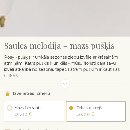
Saules melodija – mazs pušķis
Posy - pušķis ir unikāla sezonas ziedu izvēle ar krāsainām
atmiņām. Katrs pušķis ir unikāls - mūsu floristi dara savu
izvēli atkarībā no sezona, tāpēc katram pušķim ir kaut kas
unikāls.
Lai aizsargātu jutīgus sezonas ziedus, mūsu floristi pušķi
ietin iesaiņojuma papīrā, kuru mēs iesakām noņemt pirms
Izvēlieties izmēru
ievietosiet ziedus vāzē.
Pušķa saturs, kas ietīts iesaiņojuma papīrā, var atšķirties
Mazs, bet skaists
Zelta vidusceļš
29,00 €
40,00 €
atkarībā no gadalaika un ziedu pieejamības.