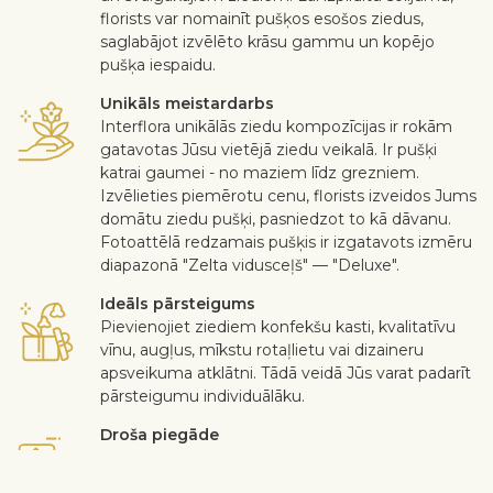
florists var nomainīt pušķos esošos ziedus,
saglabājot izvēlēto krāsu gammu un kopējo
pušķa iespaidu.
Unikāls meistardarbs
Interflora unikālās ziedu kompozīcijas ir rokām
gatavotas Jūsu vietējā ziedu veikalā. Ir pušķi
katrai gaumei - no maziem līdz grezniem.
Izvēlieties piemērotu cenu, florists izveidos Jums
domātu ziedu pušķi, pasniedzot to kā dāvanu.
Fotoattēlā redzamais pušķis ir izgatavots izmēru
diapazonā "Zelta vidusceļš" — "Deluxe".
Ideāls pārsteigums
Pievienojiet ziediem konfekšu kasti, kvalitatīvu
vīnu, augļus, mīkstu rotaļlietu vai dizaineru
apsveikuma atklātni. Tādā veidā Jūs varat padarīt
pārsteigumu individuālāku.
Droša piegāde
Kurjers bezkontakta veidā piegādā saņēmējam
ziedus un dāvanas. Skatīt vairāk
informācijas
.