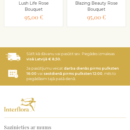
Lush Life Rose
Blazing Beauty Rose
Bouquet
Bouquet
95,00 €
95,00 €
Sūtīt kā dāvanu vai pasūtit sev. Piegādes izmaksas
visā Latvijā € 8,50.
Ja pasūtījumu veicat
darba dienās pirms pulksten
16:00
vai
sestdienā pirms pulksten 12:00
, mēs to
piegādāsim tajā pašā dienā.
Sazinieties ar mums