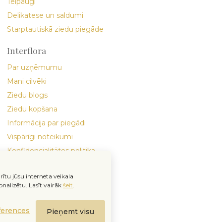
Telpaugi
Delikatese un saldumi
Starptautiskā ziedu piegāde
Interflora
Par uzņēmumu
Mani cilvēki
Ziedu blogs
Ziedu kopšana
Informācija par piegādi
Vispārīgi noteikumi
Konfidencialitātes politika
rītu jūsu interneta veikala
nalizētu.
Lasīt vairāk
šeit
.
ferences
Pieņemt visu