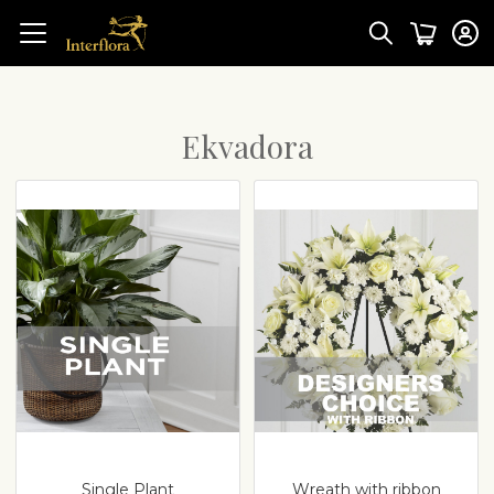
Ekvadora
Single Plant
Wreath with ribbon