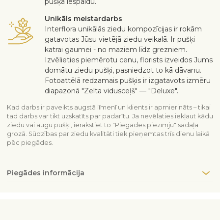
pušķa iespaidu.
Unikāls meistardarbs
Interflora unikālās ziedu kompozīcijas ir rokām
gatavotas Jūsu vietējā ziedu veikalā. Ir pušķi
katrai gaumei - no maziem līdz grezniem.
Izvēlieties piemērotu cenu, florists izveidos Jums
domātu ziedu pušķi, pasniedzot to kā dāvanu.
Fotoattēlā redzamais pušķis ir izgatavots izmēru
diapazonā "Zelta vidusceļš" — "Deluxe".
Kad darbs ir paveikts augstā līmenī un klients ir apmierināts – tikai
tad darbs var tikt uzskatīts par padarītu. Ja nevēlaties iekļaut kādu
ziedu vai augu pušķī, ierakstiet to "Piegādes piezīmju" sadaļā
grozā. Sūdzības par ziedu kvalitāti tiek pieņemtas trīs dienu laikā
pēc piegādes.
Piegādes informācija