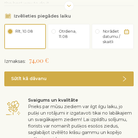
the best way to do it.
Izvēlieties piegādes laiku
Rīt, 10.08
Otrdiena,
Norādiet
11.08
datumu /
skaitli
74,00 €
Izmaksas:
Sūtīt kā dāvanu
Svaigums un kvalitāte
Prieks par mūsu ziediem var ilgt ilgu laiku, jo
pušķi un rotājumi ir izgatavoti tikai no labākajiem
un svaigākajiem ziediem! Lai izpildītu solījumu,
florists var nomainīt pušķos esošos ziedus,
saglabājot izvēlēto krāsu gammu un kopējo