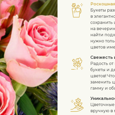
Роскошная
Букеты раз
в элегантн
сохранить
на вечерин
найти подх
нужно толь
цветов име
Свежесть 
Радость от
букеты и д
цветов! Чт
заменить ц
гамму и об
Уникально
Цветочные 
вручную в 