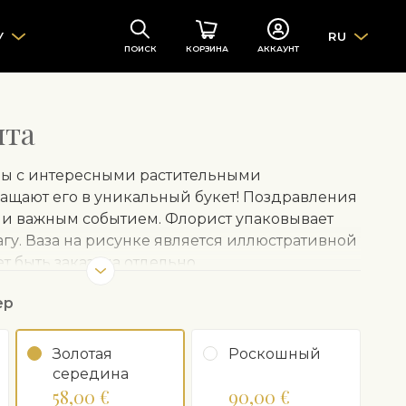
У
RU
ПОИСК
КОРЗИНА
АККАУНТ
чта
зы с интересными растительными
ащают его в уникальный букет! Поздравления
ли важным событием. Флорист упаковывает
агу. Ваза на рисунке является иллюстративной
 быть заказана отдельно.
ер
Золотая
Роскошный
середина
58,00 €
90,00 €