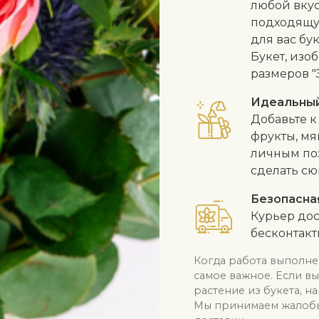
любой вкус
подходящу
для вас бу
Букет, изо
размеров "
Идеальны
Добавьте к
фрукты, мя
личным по
сделать сю
Безопасна
Курьер дос
бесконтак
Когда работа выполне
самое важное. Если в
растение из букета, н
Мы принимаем жалобы 