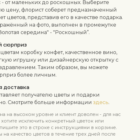
 - от маленьких до роскошных. Выберите
ю цену, флорист соберет предназначенный
кет цветов, представив его в качестве подарка.
бражённый на фото, выполнен в промежутке
Золотая середина" - "Роскошный”.
й сюрприз
 цветам коробку конфет, качественное вино,
гкую игрушку или дизайнерскую открытку с
здравлением. Таким образом, вы можете
рприз более личным.
я доставка
тавляет получателю цветы и подарки
тно. Смотрите больше информации
здесь
.
на на высоком уровне и клиент доволен - для нас
ы хотите исключить конкретный цветок или
апишите это в строке с инструкциями в корзине.
на качество цветов в течение трех дней после