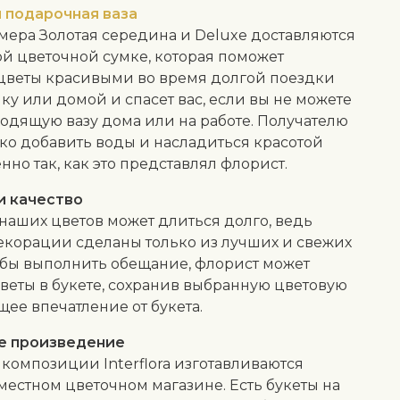
 подарочная ваза
мера Золотая середина и Deluxe доставляются
ой цветочной сумке, которая поможет
 цветы красивыми во время долгой поездки
ку или домой и спасет вас, если вы не можете
одящую вазу дома или на работе. Получателю
ко добавить воды и насладиться красотой
нно так, как это представлял флорист.
и качество
 наших цветов может длиться долго, ведь
екорации сделаны только из лучших и свежих
обы выполнить обещание, флорист может
веты в букете, сохранив выбранную цветовую
щее впечатление от букета.
е произведение
композиции Interflora изготавливаются
местном цветочном магазине. Есть букеты на