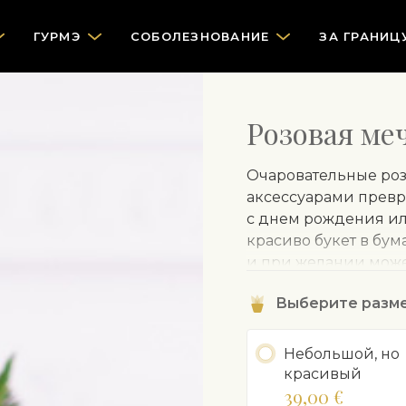
ГУРМЭ
СOБОЛЕЗНОВАНИЕ
ЗА ГРАНИЦ
Pозовая ме
Очаровательные ро
аксессуарами превр
с днем ​рождения и
красиво букет в бум
и при желании может
Выберите разм
Небольшой, но
красивый
39,00 €