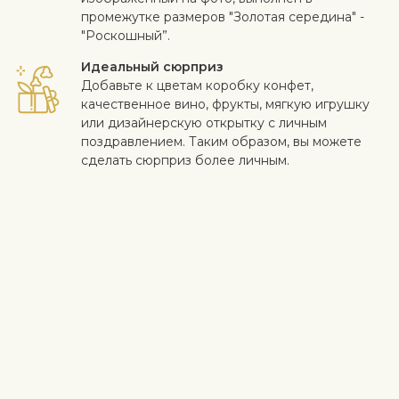
промежутке размеров "Золотая середина" -
"Роскошный”.
Идеальный сюрприз
Добавьте к цветам коробку конфет,
качественное вино, фрукты, мягкую игрушку
или дизайнерскую открытку с личным
поздравлением. Таким образом, вы можете
сделать сюрприз более личным.
Безопасная доставка
Курьер доставляет получателю цветы и
подарки бесконтактно. Смотрите больше
информации
здесь
.
Когда работа выполнена на высоком уровне и клиент
доволен - для нас самое важное. Если вы хотите исключить
конкретный цветок или растение из букета, напишите это в
строке с инструкциями в корзине. Мы принимаем жалобы на
качество цветов в течение трех дней после доставки.
Посмотреть похожие продукты