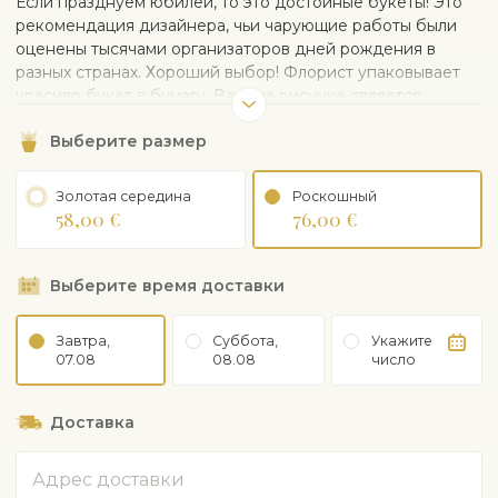
Если празднуем юбилей, то это достойные букеты! Это
рекомендация дизайнера, чьи чарующие работы были
оценены тысячами организаторов дней рождения в
разных странах. Хороший выбор! Флорист упаковывает
красиво букет в бумагу. Ваза на рисунке является
иллюстративной и при желании может быть заказана
Выберите размер
отдельно.
Золотая середина
Роскошный
58,00 €
76,00 €
Выберите время доставки
Завтра,
Суббота,
Укажите
07.08
08.08
число
Доставка
Адрес