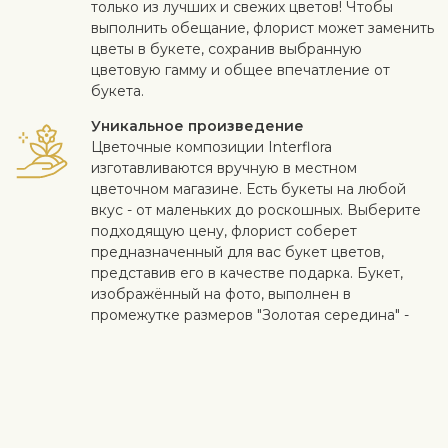
только из лучших и свежих цветов! Чтобы
выполнить обещание, флорист может заменить
цветы в букете, сохранив выбранную
цветовую гамму и общее впечатление от
букета.
Уникальное произведение
Цветочные композиции Interflora
изготавливаются вручную в местном
цветочном магазине. Есть букеты на любой
вкус - от маленьких до роскошных. Выберите
подходящую цену, флорист соберет
предназначенный для вас букет цветов,
представив его в качестве подарка. Букет,
изображённый на фото, выполнен в
промежутке размеров "Золотая середина" -
"Роскошный”.
Идеальный сюрприз
Добавьте к цветам коробку конфет,
качественное вино, фрукты, мягкую игрушку
или дизайнерскую открытку с личным